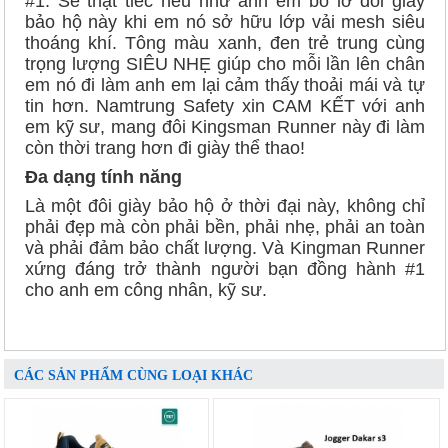
#1. Sẽ thật tiếc nếu như anh em bỏ lỡ đôi giày
bảo hộ này khi em nó sở hữu lớp vải mesh siêu
thoáng khí. Tông màu xanh, đen trẻ trung cùng
trọng lượng SIÊU NHẸ giúp cho mỗi lần lên chân
em nó đi làm anh em lại cảm thấy thoải mái và tự
tin hơn. Namtrung Safety xin CAM KẾT với anh
em kỹ sư, mang đôi Kingsman Runner này đi làm
còn thời trang hơn đi giày thể thao!
Đa dạng tính năng
Là một đôi giày bảo hộ ở thời đại này, không chỉ
phải đẹp mà còn phải bền, phải nhẹ, phải an toàn
và phải đảm bảo chất lượng. Và Kingman Runner
xứng đáng trở thành người bạn đồng hành #1
cho anh em công nhân, kỹ sư.
CÁC SẢN PHẨM CÙNG LOẠI KHÁC