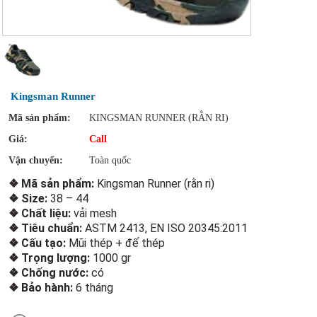
Kingsman Runner
Mã sản phẩm:
KINGSMAN RUNNER (RẰN RI)
Giá:
Call
Vận chuyển:
Toàn quốc
❖ Mã sản phẩm:
Kingsman Runner (rằn ri)
❖ Size:
38 – 44
❖ Chất liệu:
vải mesh
❖ Tiêu chuẩn:
ASTM 2413, EN ISO 20345:2011
❖ Cấu tạo:
Mũi thép + đế thép
❖ Trọng lượng:
1000 gr
❖ Chống nước:
có
❖ Bảo hành:
6 tháng