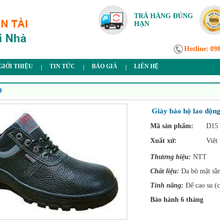
TRẢ HÀNG ĐÚNG
HẠN
Hotline:
09
GIỚI THIỆU
TIN TỨC
BÁO GIÁ
LIÊN HỆ
Ộ
Giày bảo hộ lao độn
Mã sản phẩm:
D15
Xuất xứ:
Việt
Thương hiệu:
NTT
Chất liệu:
Da bò mặt sầ
Tính năng:
Đế cao su (c
Bảo hành 6 tháng