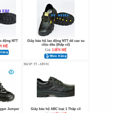
ao động NTT
Giày bảo hộ lao động NTT dế cao su
chịu dầu (thấp cổ)
N HỆ
Giá:
LIÊN HỆ
Mã SP: TT - ABV01
gger Jumper
Giày bảo hộ ABC loại 1 Thấp cổ