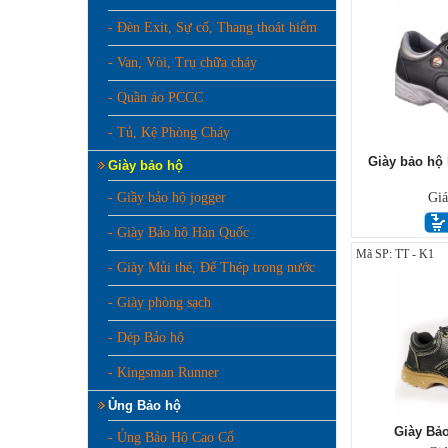
- Đèn Exit, Sự cố, Thang thoát hiểm
- Van, Vòi, Trụ chữa cháy
- Quần áo PCCC
- Tủ, Kệ Phòng Cháy
Giày bảo hộ 
Giày bảo hộ
- Giầy bảo hộ jogger
Gi
- Giày Bảo hộ Hàn Quốc
Mã SP: TT - K1
- Giày Mủi thé, Đế Thép trong nước
- Giày phòng sạch
- Dép Bảo hộ
- Kingsman Runner
Ủng Bảo hộ
Giày Bả
- Ủng Bảo Hộ Cao Cổ