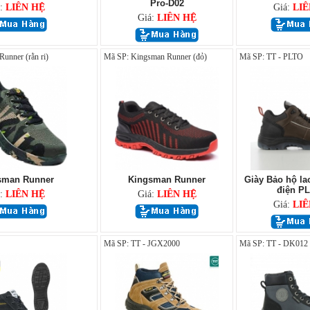
Pro-D02
á:
LIÊN HỆ
Giá:
LIÊ
Giá:
LIÊN HỆ
unner (rằn ri)
Mã SP: Kingsman Runner (đỏ)
Mã SP: TT - PLTO
sman Runner
Kingsman Runner
Giày Bảo hộ la
điện P
á:
LIÊN HỆ
Giá:
LIÊN HỆ
Giá:
LIÊ
Mã SP: TT - JGX2000
Mã SP: TT - DK012