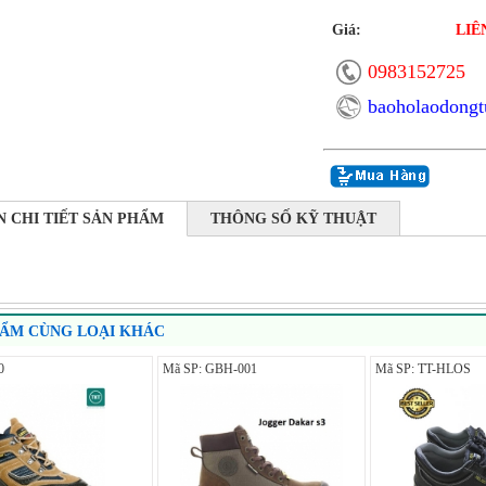
Giá:
LIÊ
0983152725
baoholaodong
N CHI TIẾT SẢN PHẨM
THÔNG SỐ KỸ THUẬT
HẨM CÙNG LOẠI KHÁC
0
Mã SP: GBH-001
Mã SP: TT-HLOS