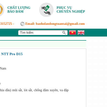
CHẤT LƯỢNG
PHỤC VỤ
BẢO ĐẢM
CHUYÊN NGHIỆP
83152725
-
Email:
baoholaodongtuantai@gmail.com
g NTT Pro D15
 Nam
n
hịu dầu) mũi sắt, lót sắt, chống đâm xuyên, va đập