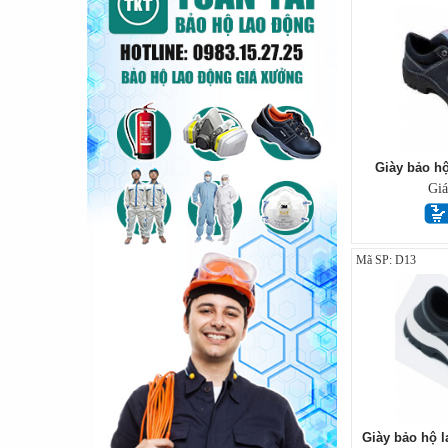
Giày bảo h
Gi
Mã SP: D13
Giày bảo hộ 