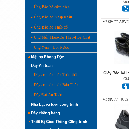
Gi
- Ủng Bảo hộ cách điện
- Ủng Bảo hộ Nhập khẩu
Mã SP: TT- ABV0
- Ủng Bảo hộ Thấp cổ
- Ủng Mủi Thép-Đế Thép-Hóa Chất
- Ủng Yếm - Lội Nước
Mặt nạ Phòng Độc
Dây An toàn
Giày Bảo hộ l
- Dây an toàn toàn Toàn thân
Gi
- Dây an toàn toàn Bán Thân
- Dây Đai An Toàn
Mã SP: TT - JG03
Nhà bạt và lưới công trình
Dây chằng hàng
Thiết Bị Giao Thông-Công trình