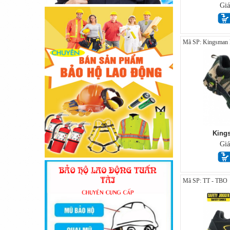
Gi
Mã SP: Kingsman R
King
Gi
Mã SP: TT - TBO