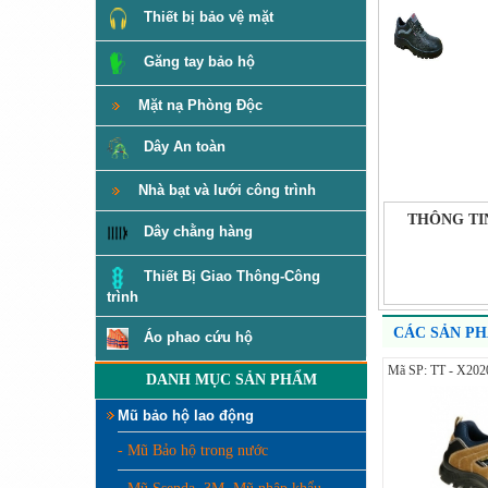
Thiết bị bảo vệ mặt
Găng tay bảo hộ
Mặt nạ Phòng Độc
Dây An toàn
Nhà bạt và lưới công trình
THÔNG TI
Dây chằng hàng
Thiết Bị Giao Thông-Công
trình
CÁC SẢN P
Áo phao cứu hộ
Mã SP: TT - X202
DANH MỤC SẢN PHẨM
Mũ bảo hộ lao động
- Mũ Bảo hộ trong nước