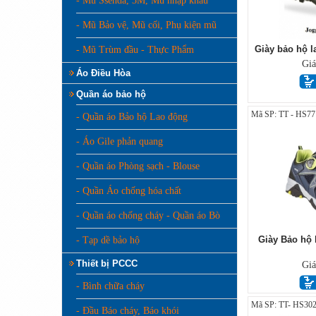
- Mũ Ssenda, 3M, Mũ nhập khẩu
- Mũ Bảo vệ, Mũ cối, Phụ kiện mũ
Giày bảo hộ l
- Mũ Trùm đầu - Thực Phẩm
Gi
Áo Điều Hòa
Quần áo bảo hộ
Mã SP: TT - HS77
- Quần áo Bảo hộ Lao động
- Áo Gile phản quang
- Quần áo Phòng sạch - Blouse
- Quần Áo chống hóa chất
- Quần áo chống cháy - Quần áo Bò
Giày Bảo hộ 
- Tạp dề bảo hộ
Thiết bị PCCC
Gi
- Bình chữa cháy
Mã SP: TT- HS302
- Đầu Báo cháy, Báo khói