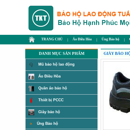
TRANG CHỦ
Áo Điều Hòa
Ủng Bảo hộ
DANH MỤC SẢN PHẨM
GIÀY BẢO H
Mũ bảo hộ lao động
Áo Điều Hòa
Quần áo bảo hộ
Thiết bị PCCC
Giày bảo hộ
Ủng Bảo hộ