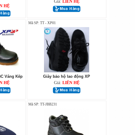
Giá:
LIÊN HỆ
N HỆ
Mã SP: TT - XP01
BC Váng Kếp
Giày bảo hộ lao động XP
N HỆ
Giá:
LIÊN HỆ
Mã SP: TT-JBB231