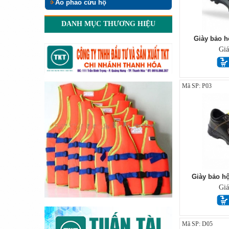
Áo phao cứu hộ
DANH MỤC THƯƠNG HIỆU
Giày bảo h
Gi
Mã SP: P03
Giày bảo h
Gi
Mã SP: D05