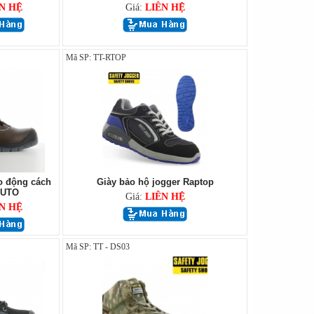
N HỆ
Giá:
LIÊN HỆ
Mã SP: TT-RTOP
o động cách
Giày bảo hộ jogger Raptop
LUTO
Giá:
LIÊN HỆ
N HỆ
Mã SP: TT - DS03