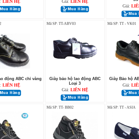
á:
LIÊN HỆ
Giá:
LIÊN HỆ
Giá:
LIÊ
2
Mã SP: TT-ABV03
Mã SP: TT - VK01
ao động ABC chỉ vàng
Giày bảo hộ lao động ABC
Giày Bảo hộ A
Loại 3
á:
LIÊN HỆ
Giá:
LIÊ
Giá:
LIÊN HỆ
Mã SP: TT- BB02
Mã SP: TT - ASIA