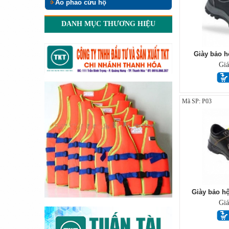
Áo phao cứu hộ
DANH MỤC THƯƠNG HIỆU
Giày bảo h
Gi
Mã SP: P03
Giày bảo h
Gi