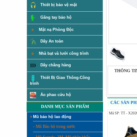
Thiết bị bảo vệ mặt
Găng tay bảo hộ
Mặt nạ Phòng Độc
Dây An toàn
Nhà bạt và lưới công trình
Dây chằng hàng
THÔNG TI
Thiết Bị Giao Thông-Công
trình
Áo phao cứu hộ
CÁC SẢN P
DANH MỤC SẢN PHẨM
Mã SP: TT - X202
Mũ bảo hộ lao động
- Mũ Bảo hộ trong nước