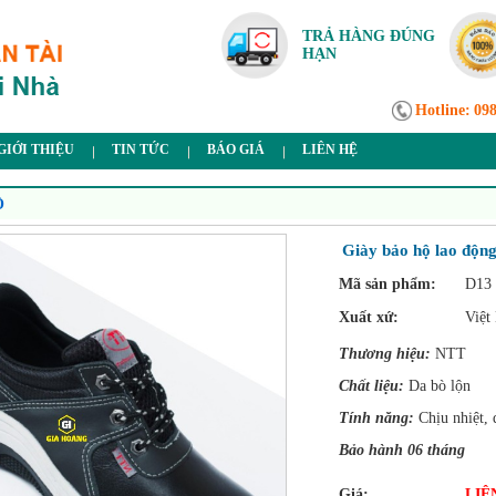
TRẢ HÀNG ĐÚNG
HẠN
Hotline:
09
GIỚI THIỆU
TIN TỨC
BÁO GIÁ
LIÊN HỆ
Ộ
Giày bảo hộ lao độn
Mã sản phẩm:
D13
Xuất xứ:
Việt
Thương hiệu:
NTT
Chất liệu:
Da bò lộn
Tính năng:
Chịu nhiệt, 
Bảo hành 06 tháng
Giá:
LIÊ