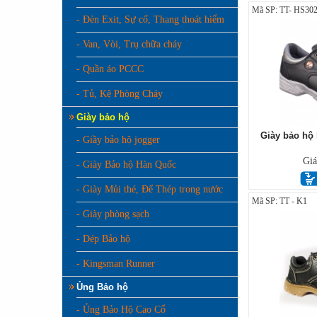
Mã SP: TT- HS302
- Đèn Exit, Sự cố, Thang thoát hiểm
- Van, Vòi, Trụ chữa cháy
- Quần áo PCCC
- Tủ, Kệ Phòng Cháy
Giày bảo hộ
Giày bảo hộ 
- Giầy bảo hộ jogger
Gi
- Giày Bảo hộ Hàn Quốc
- Giày Mủi thé, Đế Thép trong nước
Mã SP: TT - K1
- Giày phòng sạch
- Dép Bảo hộ
- Kingsman Runner
Ủng Bảo hộ
- Ủng Bảo Hộ Cao Cổ