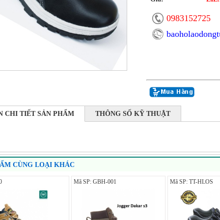
0983152725
baoholaodong
N CHI TIẾT SẢN PHẨM
THÔNG SỐ KỸ THUẬT
HẨM CÙNG LOẠI KHÁC
0
Mã SP: GBH-001
Mã SP: TT-HLOS