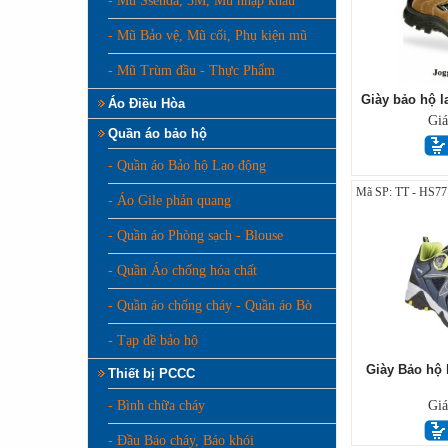
- Mũ Ssenda, 3M, Mũ nhập khẩu
- Mũ Bảo vệ, Mũ cối, Phụ kiện mũ
- Mũ Trùm đầu - Thực Phẩm
Giày bảo hộ l
Áo Điều Hòa
Gi
Quần áo bảo hộ
- Quần áo Bảo hộ Lao động
Mã SP: TT - HS77
- Áo Gile phản quang
- Quần áo Phòng sạch - Blouse
- Quần Áo chống hóa chất
- Quần áo chống cháy - Quần áo Bò
- Tạp dề bảo hộ
Giày Bảo hộ 
Thiết bị PCCC
- Bình chữa cháy
Gi
- Đầu Báo cháy, Báo khói