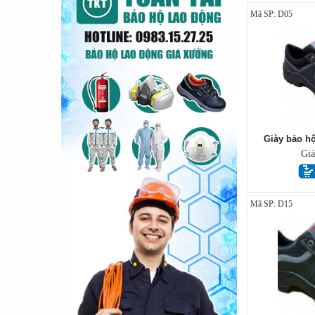
Mã SP: D05
Giày bảo h
Gi
Mã SP: D15