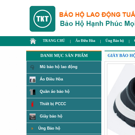
TRANG CHỦ
Áo Điều Hòa
Ủng Bảo hộ
DANH MỤC SẢN PHẨM
GIÀY BẢO H
Mũ bảo hộ lao động
Áo Điều Hòa
Quần áo bảo hộ
Thiết bị PCCC
Giày bảo hộ
Ủng Bảo hộ