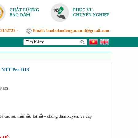
CHẤT LƯỢNG
PHỤC VỤ
BẢO ĐẢM
CHUYÊN NGHIỆP
83152725
-
Email:
baoholaodongtuantai@gmail.com
g NTT Pro D13
 Nam
đế cao su, mũi sắt, lót sắt - chống đâm xuyên, va đập
N HỆ