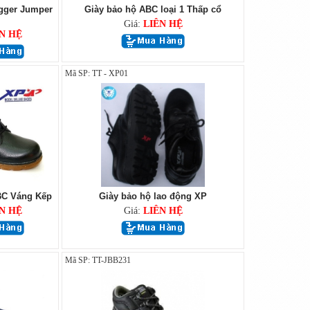
gger Jumper
Giày bảo hộ ABC loại 1 Thấp cổ
Giá:
LIÊN HỆ
N HỆ
Mã SP: TT - XP01
BC Váng Kếp
Giày bảo hộ lao động XP
N HỆ
Giá:
LIÊN HỆ
Mã SP: TT-JBB231