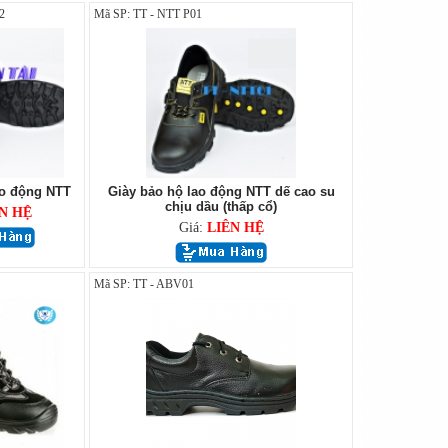
2
Mã SP: TT - NTT P01
ao động NTT
Giày bảo hộ lao động NTT dế cao su
chịu dầu (thấp cổ)
N HỆ
Giá:
LIÊN HỆ
Mã SP: TT - ABV01