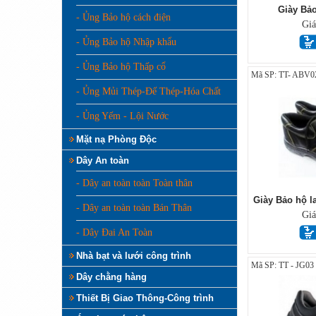
Giày Bả
- Ủng Bảo hộ cách điện
Gi
- Ủng Bảo hộ Nhập khẩu
- Ủng Bảo hộ Thấp cổ
Mã SP: TT- ABV0
- Ủng Mủi Thép-Đế Thép-Hóa Chất
- Ủng Yếm - Lội Nước
Mặt nạ Phòng Độc
Dây An toàn
- Dây an toàn toàn Toàn thân
Giày Bảo hộ l
- Dây an toàn toàn Bán Thân
Gi
- Dây Đai An Toàn
Nhà bạt và lưới công trình
Mã SP: TT - JG03
Dây chằng hàng
Thiết Bị Giao Thông-Công trình