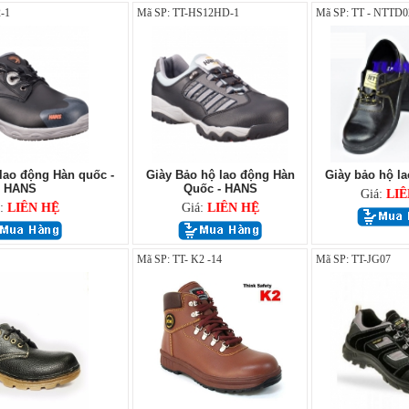
-1
Mã SP: TT-HS12HD-1
Mã SP: TT - NTTD0
lao động Hàn quốc -
Giày Bảo hộ lao động Hàn
Giày bảo hộ l
HANS
Quốc - HANS
Giá:
LIÊ
á:
LIÊN HỆ
Giá:
LIÊN HỆ
Mã SP: TT- K2 -14
Mã SP: TT-JG07