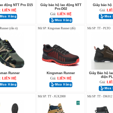
lao động NTT Pro D15
Giày bảo hộ lao động NTT
Giày bảo hộ 
Pro-D02
á:
LIÊN HỆ
Giá:
LIÊ
Giá:
LIÊN HỆ
unner (rằn ri)
Mã SP: Kingsman Runner (đỏ)
Mã SP: TT - PLTO
sman Runner
Kingsman Runner
Giày Bảo hộ la
điện P
á:
LIÊN HỆ
Giá:
LIÊN HỆ
Giá:
LIÊ
Mã SP: TT - JGX2000
Mã SP: TT - DK012