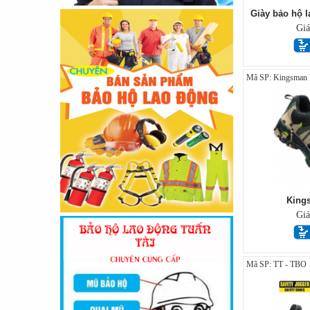
Giày bảo hộ 
Gi
Mã SP: Kingsman R
King
Gi
Mã SP: TT - TBO