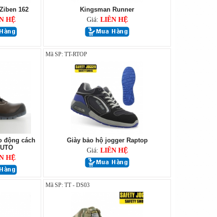
Ziben 162
Kingsman Runner
N HỆ
Giá:
LIÊN HỆ
Mã SP: TT-RTOP
o động cách
Giày bảo hộ jogger Raptop
LUTO
Giá:
LIÊN HỆ
N HỆ
Mã SP: TT - DS03