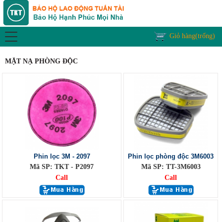
Giỏ hàng(trống)
MẶT NẠ PHÒNG ĐỘC
Phin lọc 3M - 2097
Phin lọc phòng độc 3M6003
Mã SP: TKT - P2097
Mã SP: TT-3M6003
Call
Call