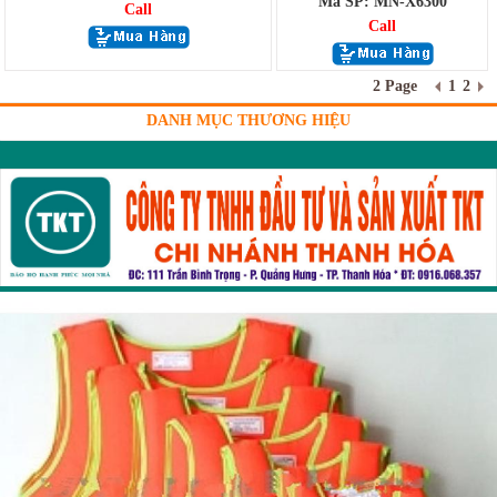
Mã SP: MN-X6300
Call
Call
2 Page
1
2
DANH MỤC THƯƠNG HIỆU