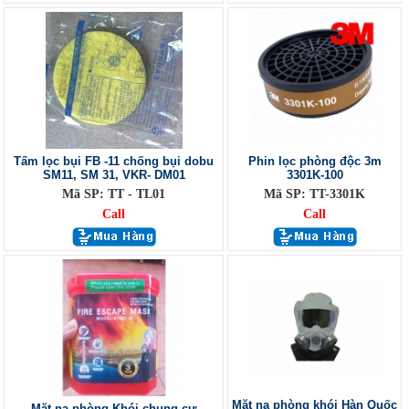
Tấm lọc bụi FB -11 chống bụi dobu
Phin lọc phòng độc 3m
SM11, SM 31, VKR- DM01
3301K-100
Mã SP: TT - TL01
Mã SP: TT-3301K
Call
Call
Mặt nạ phòng khói Hàn Quốc
Mặt nạ phòng Khói chung cư