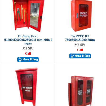
Tủ đựng Pccc
Tủ PCCC KT
H1200xD600xD250x0.8 mm chia 2
750x500x210x0.8mm
ngăn
Mã SP:
Mã SP:
Call
Call