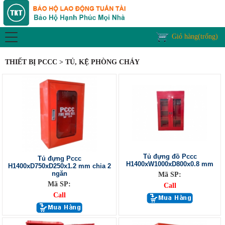
Giỏ hàng(trống)
THIẾT BỊ PCCC > TỦ, KỆ PHÒNG CHÁY
Tủ đựng đồ Pccc
Tủ đựng Pccc
H1400xW1000xD800x0.8 mm
H1400xD750xD250x1.2 mm chia 2
ngăn
Mã SP:
Mã SP:
Call
Call