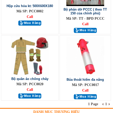
Hộp cứu hỏa kt: 500X600X180
Bộ phán dỡ PCCC ( theo TT
Mã SP: PCC0002
150 của chính phủ)
Call
Mã SP: TT - BPD PCCC
Call
Bộ quần áo chống cháy
Búa thoát hiểm đa năng
Mã SP: PCC0020
Mã SP: PCC0017
Call
Call
1 Page
1
DANH MỤC THƯƠNG HIỆU