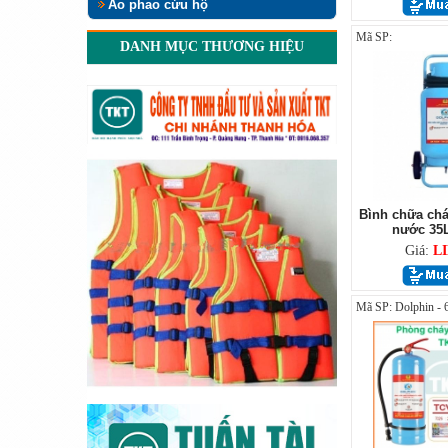
Áo phao cứu hộ
Mã SP:
DANH MỤC THƯƠNG HIỆU
Bình chữa chá
nước 35L
Giá:
L
Mã SP: Dolphin - 