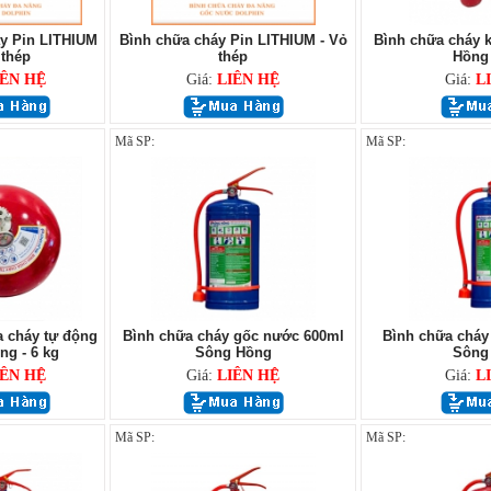
y Pin LITHIUM
Bình chữa cháy Pin LITHIUM - Vỏ
Bình chữa cháy 
 thép
thép
Hồng 
IÊN HỆ
Giá:
LIÊN HỆ
Giá:
L
Mã SP:
Mã SP:
 cháy tự động
Bình chữa cháy gốc nước 600ml
Bình chữa cháy 
g - 6 kg
Sông Hồng
Sông
IÊN HỆ
Giá:
LIÊN HỆ
Giá:
L
Mã SP:
Mã SP: