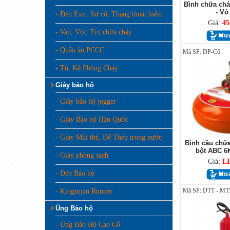
Bình chữa chá
- Vỏ
- Đèn Exit, Sự cố, Thang thoát hiểm
Giá:
45
- Van, Vòi, Trụ chữa cháy
- Quần áo PCCC
Mã SP: DP-C6
- Tủ, Kệ Phòng Cháy
Giày bảo hộ
- Giầy bảo hộ jogger
- Giày Bảo hộ Hàn Quốc
- Giày Mủi thé, Đế Thép trong nước
Bình cầu chữa
bột ABC 6
- Giày phòng sạch
Giá:
L
- Dép Bảo hộ
Mã SP: DTT - MT
- Kingsman Runner
Ủng Bảo hộ
- Ủng Bảo Hộ Cao Cổ