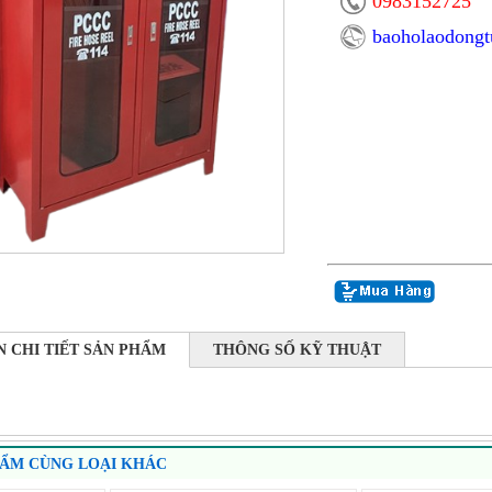
0983152725
baoholaodong
N CHI TIẾT SẢN PHẨM
THÔNG SỐ KỸ THUẬT
HẨM CÙNG LOẠI KHÁC