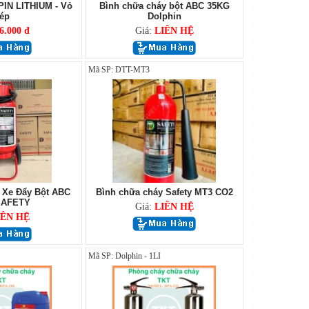
PIN LITHIUM - Vỏ
Bình chữa cháy bột ABC 35KG
ép
Dolphin
6.000 đ
Giá:
LIÊN HỆ
Mã SP: DTT-MT3
 Xe Đẩy Bột ABC
Bình chữa cháy Safety MT3 CO2
SAFETY
Giá:
LIÊN HỆ
IÊN HỆ
Mã SP: Dolphin - 1LI