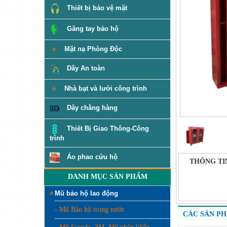
Thiết bị bảo vệ mặt
Găng tay bảo hộ
Mặt nạ Phòng Độc
Dây An toàn
Nhà bạt và lưới công trình
Dây chằng hàng
Thiết Bị Giao Thông-Công
trình
Áo phao cứu hộ
THÔNG TI
DANH MỤC SẢN PHẨM
Mũ bảo hộ lao động
- Mũ Bảo hộ trong nước
CÁC SẢN P