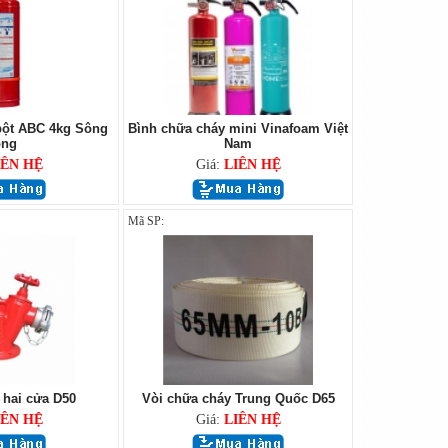
bột ABC 4kg Sông
Bình chữa cháy mini Vinafoam Việt
ng
Nam
IÊN HỆ
Giá:
LIÊN HỆ
Mã SP:
 hai cửa D50
Vòi chữa cháy Trung Quốc D65
IÊN HỆ
Giá:
LIÊN HỆ