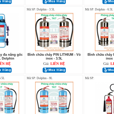
Mã SP: Dolphin - 3.5L
Mã SP: Dolphin - 6.5L
y đa năng gốc
Bình chữa cháy PIN LITHIUM - Vỏ
Bình chữa cháy 
 Dolphin
inox - 3.5L
inox 
IÊN HỆ
Giá:
LIÊN HỆ
Giá:
L
6.5L
Mã SP: Dolphin - 9L
Mã SP: