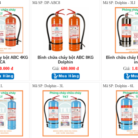
4
Mã SP: DP-ABC8
Mã SP: Dolphin - 3LI
y bột ABC 4KG
Bình chữa cháy bột ABC 8KG
Bình chữa cháy 
BCA
Dolphin
in
0.000 đ
Giá:
680.000 đ
Giá:
1.0
1L
Mã SP: Dolphin - 3L
Mã SP: Dolphin - 6L