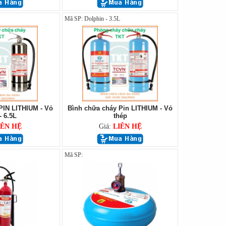
Mã SP: Dolphin - 3.5L
PIN LITHIUM - Vỏ
Bình chữa cháy Pin LITHIUM - Vỏ
- 6.5L
thép
IÊN HỆ
Giá:
LIÊN HỆ
Mã SP: