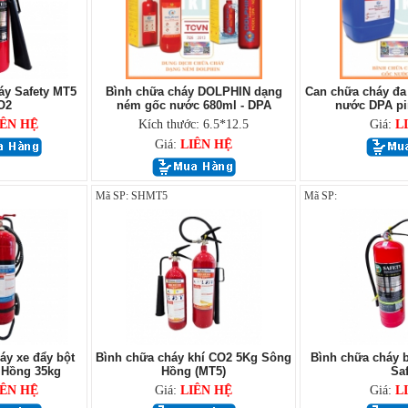
áy Safety MT5
Bình chữa cháy DOLPHIN dạng
Can chữa cháy đa
O2
ném gốc nước 680ml - DPA
nước DPA pin 
IÊN HỆ
Kích thước: 6.5*12.5
Giá:
L
Giá:
LIÊN HỆ
Mã SP: SHMT5
Mã SP:
áy xe đẩy bột
Bình chữa cháy khí CO2 5Kg Sông
Bình chữa cháy b
Hồng 35kg
Hồng (MT5)
Saf
IÊN HỆ
Giá:
LIÊN HỆ
Giá:
L