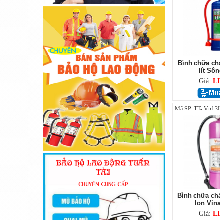
Bình chữa ch
lít Sô
Giá:
L
Mã SP: TT- Vnf 3
Bình chữa chá
Ion Vin
Giá:
L