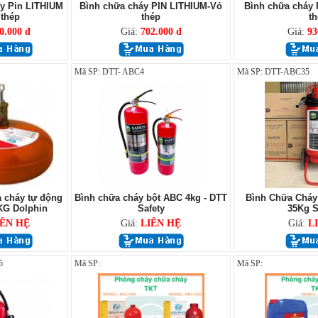
y Pin LITHIUM
Bình chữa cháy PIN LITHIUM-Vỏ
Bình chữa cháy 
 thép
thép
th
0.000 đ
Giá:
702.000 đ
Giá:
93
Mã SP: DTT- ABC4
Mã SP: DTT-ABC35
 cháy tự động
Bình chữa cháy bột ABC 4kg - DTT
Bình Chữa Cháy
KG Dolphin
Safety
35Kg 
IÊN HỆ
Giá:
LIÊN HỆ
Giá:
L
5
Mã SP:
Mã SP: