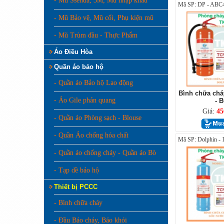
- Mũ Ssenda, 3M, Mũ nhập khẩu
Mã SP: DP - ABC
- Mũ Bảo vệ, Mũ cối, Phụ kiện mũ
- Mũ Trùm đầu - Thực Phẩm
Áo Điều Hòa
Quần áo bảo hộ
- Quần áo Bảo hộ Lao động
Bình chữa chá
- Áo Gile phản quang
- 
Giá:
45
- Quần áo Phòng sạch - Blouse
- Quần Áo chống hóa chất
Mã SP: Dolphin - 
- Quần áo chống cháy - Quần áo Bò
- Tạp dề bảo hộ
Thiết bị PCCC
- Bình chữa cháy
- Đầu Báo cháy, Báo khói