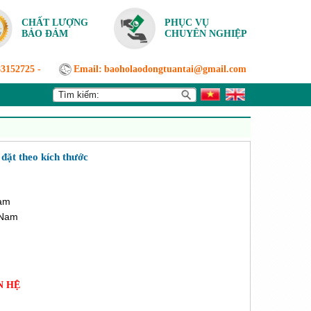
CHẤT LƯỢNG
PHỤC VỤ
BẢO ĐẢM
CHUYÊN NGHIỆP
83152725
-
Email:
baoholaodongtuantai@gmail.com
 đặt theo kích thước
Nam
 Nam
N HỆ