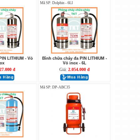
Mã SP: Dolphin - 6LI
PIN LITHIUM - Vỏ
Bình chữa cháy đa PIN LITHIUM -
ox
Vỏ inox - 6L
27.000 đ
Giá:
2.054.000 đ
Mã SP: DP-ABC35