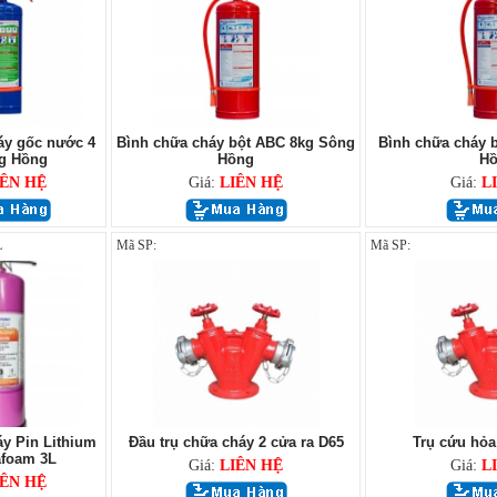
áy gốc nước 4
Bình chữa cháy bột ABC 8kg Sông
Bình chữa cháy 
ng Hồng
Hồng
Hồ
IÊN HỆ
Giá:
LIÊN HỆ
Giá:
L
L
Mã SP:
Mã SP:
y Pin Lithium
Đầu trụ chữa cháy 2 cửa ra D65
Trụ cứu hỏa
afoam 3L
Giá:
LIÊN HỆ
Giá:
L
IÊN HỆ