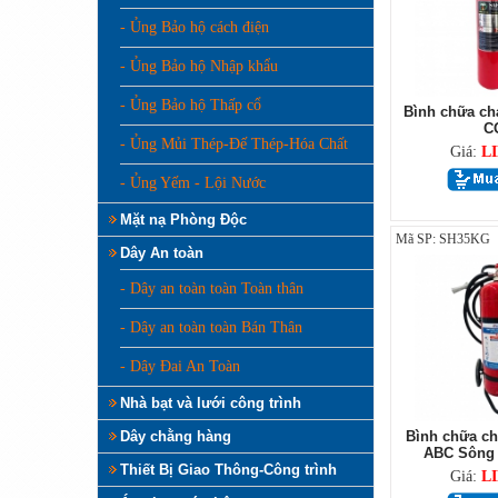
- Ủng Bảo hộ cách điện
- Ủng Bảo hộ Nhập khẩu
- Ủng Bảo hộ Thấp cổ
Bình chữa ch
C
- Ủng Mủi Thép-Đế Thép-Hóa Chất
Giá:
L
- Ủng Yếm - Lội Nước
Mặt nạ Phòng Độc
Mã SP: SH35KG
Dây An toàn
- Dây an toàn toàn Toàn thân
- Dây an toàn toàn Bán Thân
- Dây Đai An Toàn
Nhà bạt và lưới công trình
Dây chằng hàng
Bình chữa ch
ABC Sông 
Thiết Bị Giao Thông-Công trình
Giá:
L