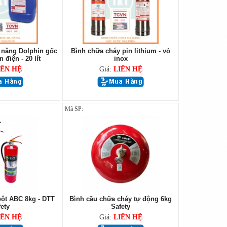
 năng Dolphin gốc
Bình chữa cháy pin lithium - vỏ
điện - 20 lít
inox
IÊN HỆ
Giá:
LIÊN HỆ
Mã SP:
ột ABC 8kg - DTT
Bình cầu chữa cháy tự động 6kg
ety
Safety
IÊN HỆ
Giá:
LIÊN HỆ