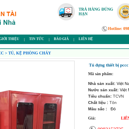
TRẢ HÀNG ĐÚNG
HẠN
Hotline:
09
GIỚI THIỆU
TIN TỨC
BÁO GIÁ
LIÊN HỆ
CC > TỦ, KỆ PHÒNG CHÁY
Tủ đựng thiết bị pccc
Mã sản phẩm:
Nhà sản xuất:
Việt 
Nước sản xuất:
Việt
Tiêu chuẩn:
TCVN
Chất liệu :
Tôn
Màu sắc :
Đỏ
Giá:
LIÊ