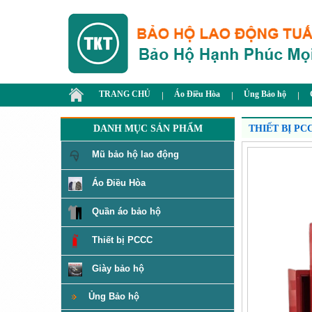
TRANG CHỦ
Áo Điều Hòa
Ủng Bảo hộ
DANH MỤC SẢN PHẨM
THIẾT BỊ PC
Mũ bảo hộ lao động
Áo Điều Hòa
Quần áo bảo hộ
Thiết bị PCCC
Giày bảo hộ
Ủng Bảo hộ