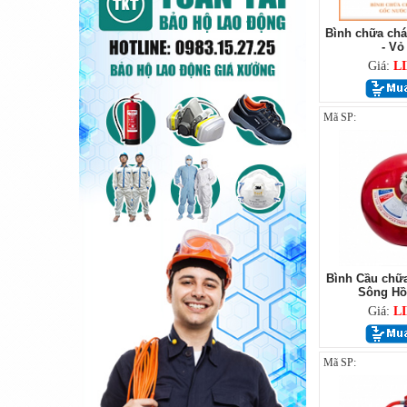
Bình chữa chá
- Vỏ
Giá:
L
Mã SP:
Bình Cầu chữa
Sông Hồn
Giá:
L
Mã SP: