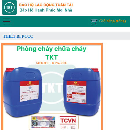
Giỏ hàng(trống)
THIẾT BỊ PCCC