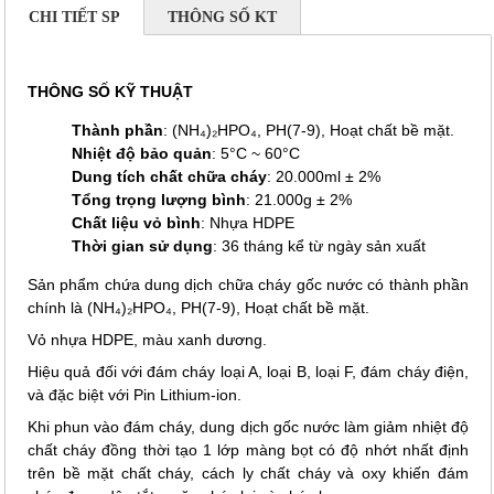
CHI TIẾT SP
THÔNG SỐ KT
THÔNG SỐ KỸ THUẬT
Thành phần
: (NH₄)₂HPO₄, PH(7-9), Hoạt chất bề mặt.
Nhiệt độ bảo quản
: 5°C ~ 60°C
Dung tích chất chữa cháy
: 20.000ml ± 2%
Tổng trọng lượng bình
: 21.000g ± 2%
Chất liệu vỏ bình
: Nhựa HDPE
Thời gian sử dụng
: 36 tháng kể từ ngày sản xuất
Sản phẩm chứa dung dịch chữa cháy gốc nước có thành phần
chính là (NH₄)₂HPO₄, PH(7-9), Hoạt chất bề mặt.
Vỏ nhựa HDPE, màu xanh dương.
Hiệu quả đối với đám cháy loại A, loại B, loại F, đám cháy điện,
và đặc biệt với Pin Lithium-ion.
Khi phun vào đám cháy, dung dịch gốc nước làm giảm nhiệt độ
chất cháy đồng thời tạo 1 lớp màng bọt có độ nhớt nhất định
trên bề mặt chất cháy, cách ly chất cháy và oxy khiến đám