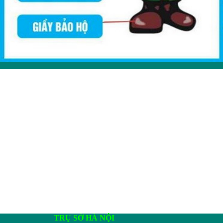
TRỤ SỞ HÀ NỘI