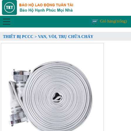
Giỏ hàng(trống)
THIẾT BỊ PCCC > VAN, VÒI, TRỤ CHỮA CHÁY