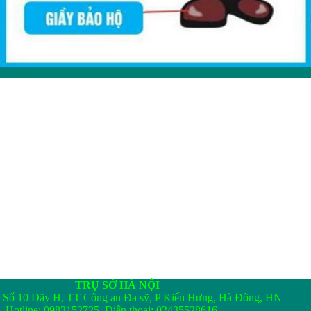
TRỤ SỞ HÀ NỘI
Số 10 Dãy H, TT Công an Đa sỹ, P Kiến Hưng, Hà Đông, HN
Hotline: 0983152725 Điện thoại: 02435528616