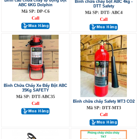
Bình cầu chữa cháy tự động bột
Bình chữa cháy bột ABC 4kg -
ABC 6KG Dolphin
DTT Safety
Mã SP: DP-C6
Mã SP: DTT- ABC4
Call
Call
Bình Chữa Cháy Xe Đẩy Bột ABC
35Kg SAFETY
Mã SP: DTT-ABC35
Bình chữa cháy Safety MT3 CO2
Call
Mã SP: DTT-MT3
Call