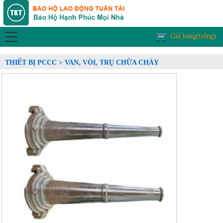
Giỏ hàng(trống)
THIẾT BỊ PCCC > VAN, VÒI, TRỤ CHỮA CHÁY