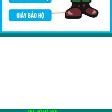
TRỤ SỞ HÀ NỘI