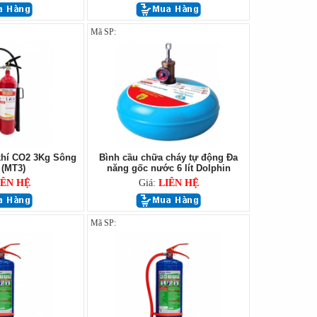
Mã SP:
khí CO2 3Kg Sông
Bình cầu chữa cháy tự động Đa
(MT3)
năng gốc nước 6 lít Dolphin
IÊN HỆ
Giá:
LIÊN HỆ
Mã SP: