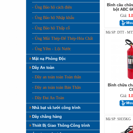
Bình cầu chữa
- Ủng Bảo hộ cách điện
bột ABC 6
Giá:
L
- Ủng Bảo hộ Nhập khẩu
- Ủng Bảo hộ Thấp cổ
Mã SP: DTT - MT
- Ủng Mủi Thép-Đế Thép-Hóa Chất
- Ủng Yếm - Lội Nước
Mặt nạ Phòng Độc
Dây An toàn
- Dây an toàn toàn Toàn thân
Bình chữa ch
- Dây an toàn toàn Bán Thân
C
Giá:
L
- Dây Đai An Toàn
Nhà bạt và lưới công trình
Dây chằng hàng
Mã SP: SH35KG
Thiết Bị Giao Thông-Công trình