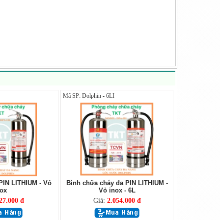
Mã SP: Dolphin - 6LI
PIN LITHIUM - Vỏ
Bình chữa cháy đa PIN LITHIUM -
ox
Vỏ inox - 6L
27.000 đ
Giá:
2.054.000 đ