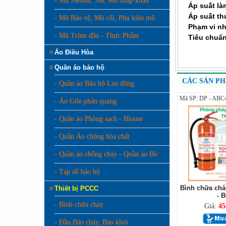
- Mũ Ssenda, 3M, Mũ nhập khẩu
Áp suất là
Áp suất th
- Mũ Bảo vệ, Mũ cối, Phụ kiện mũ
Phạm vi nh
- Mũ Trùm đầu - Thực Phẩm
Tiêu chuẩ
Áo Điều Hòa
Quần áo bảo hộ
CÁC SẢN P
- Quần áo Bảo hộ Lao động
Mã SP: DP - ABC
- Áo Gile phản quang
- Quần áo Phòng sạch - Blouse
- Quần Áo chống hóa chất
- Quần áo chống cháy - Quần áo Bò
- Tạp dề bảo hộ
Bình chữa chá
Thiết bị PCCC
- 
- Bình chữa cháy
Giá:
45
- Đầu Báo cháy, Báo khói