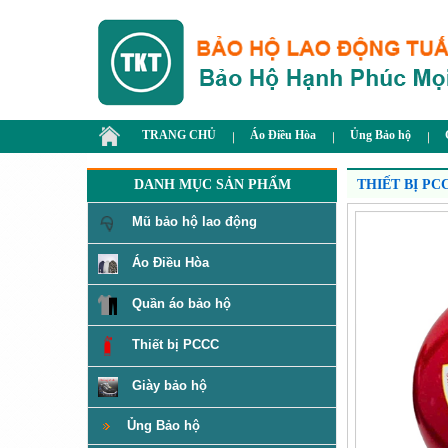
TRANG CHỦ
Áo Điều Hòa
Ủng Bảo hộ
DANH MỤC SẢN PHẨM
THIẾT BỊ PC
Mũ bảo hộ lao động
Áo Điều Hòa
Quần áo bảo hộ
Thiết bị PCCC
Giày bảo hộ
Ủng Bảo hộ