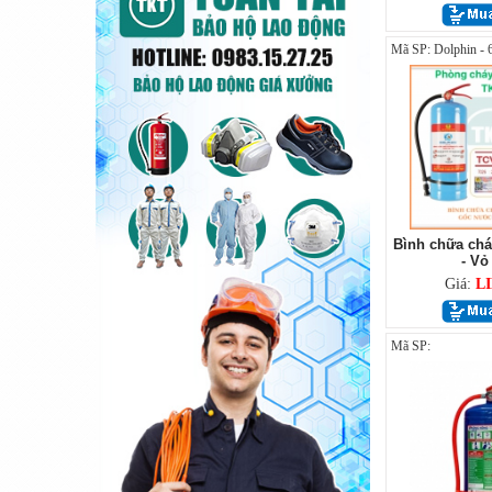
Mã SP: Dolphin - 
Bình chữa chá
- Vỏ
Giá:
L
Mã SP: