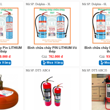
1L
Mã SP: Dolphin - 3L
Mã SP: Dolphin - 6L
y Pin LITHIUM
Bình chữa cháy PIN LITHIUM-Vỏ
Bình chữa cháy 
 thép
thép
th
0.000 đ
Giá:
702.000 đ
Giá:
93
Mã SP: DTT- ABC4
Mã SP: DTT-ABC35