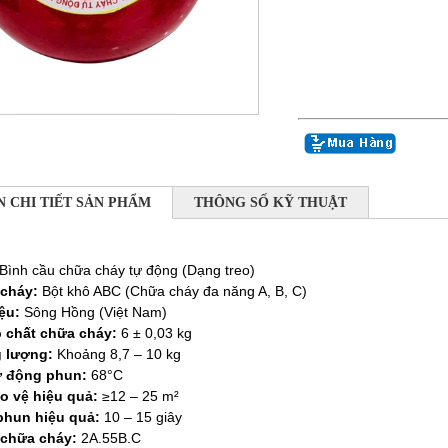
N CHI TIẾT SẢN PHẨM
THÔNG SỐ KỸ THUẬT
Bình cầu chữa cháy tự động (Dạng treo)
 cháy:
Bột khô ABC (Chữa cháy đa năng A, B, C)
ệu:
Sông Hồng (Việt Nam)
 chất chữa cháy:
6 ± 0,03 kg
g lượng:
Khoảng 8,7 – 10 kg
ự động phun:
68°C
o vệ hiệu quả:
≥12 – 25 m²
phun hiệu quả:
10 – 15 giây
 chữa cháy:
2A.55B.C