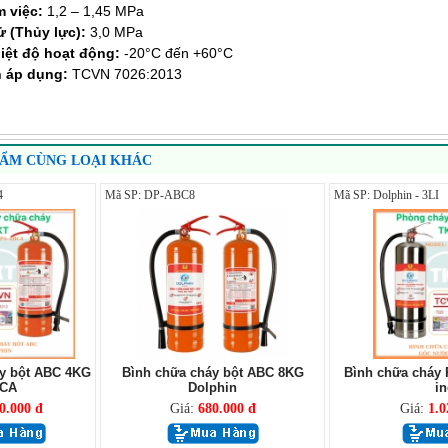
m việc:
1,2 – 1,45 MPa
ử (Thủy lực):
3,0 MPa
iệt độ hoạt động:
-20°C đến +60°C
n áp dụng:
TCVN 7026:2013
HẨM CÙNG LOẠI KHÁC
4
Mã SP: DP-ABC8
Mã SP: Dolphin - 3LI
y bột ABC 4KG
Bình chữa cháy bột ABC 8KG
Bình chữa cháy 
BCA
Dolphin
in
0.000 đ
Giá:
680.000 đ
Giá:
1.0