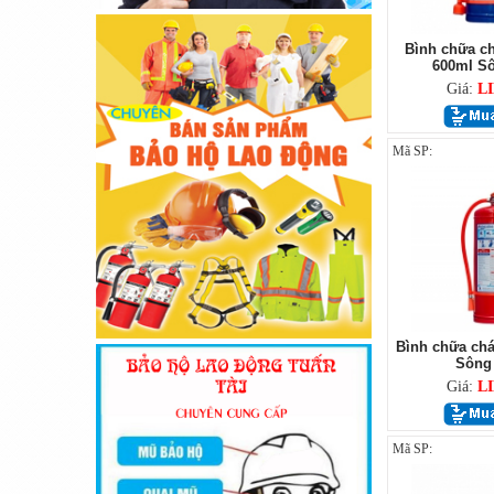
Bình chữa c
600ml S
Giá:
L
Mã SP:
Bình chữa chá
Sông
Giá:
L
Mã SP: