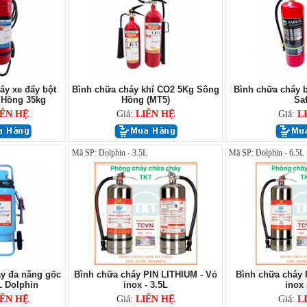
áy xe đẩy bột
Bình chữa cháy khí CO2 5Kg Sông
Bình chữa cháy b
Hồng 35kg
Hồng (MT5)
Saf
IÊN HỆ
Giá:
LIÊN HỆ
Giá:
L
Mã SP: Dolphin - 3.5L
Mã SP: Dolphin - 6.5L
y đa năng gốc
Bình chữa cháy PIN LITHIUM - Vỏ
Bình chữa cháy 
 Dolphin
inox - 3.5L
inox 
IÊN HỆ
Giá:
LIÊN HỆ
Giá:
L