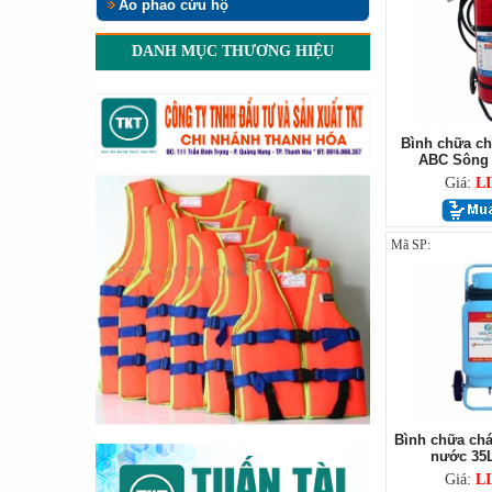
Áo phao cứu hộ
DANH MỤC THƯƠNG HIỆU
Bình chữa ch
ABC Sông 
Giá:
L
Mã SP:
Bình chữa chá
nước 35L
Giá:
L