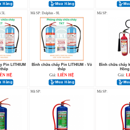
6.5L
Mã SP: Dolphin - 9L
Mã SP:
y Pin LITHIUM
Bình chữa cháy Pin LITHIUM - Vỏ
Bình chữa cháy 
 thép
thép
Hồng 
IÊN HỆ
Giá:
LIÊN HỆ
Giá:
L
Mã SP:
Mã SP: