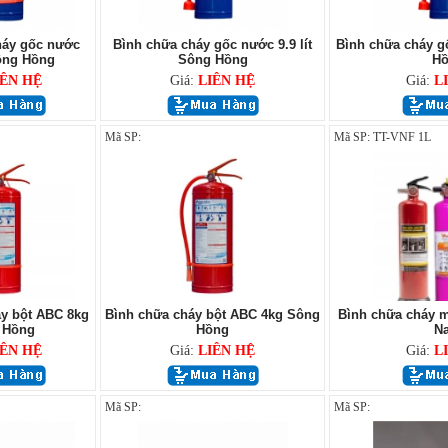
háy gốc nước
Bình chữa cháy gốc nước 9.9 lít
Bình chữa cháy gố
ông Hồng
Sông Hồng
Hồ
IÊN HỆ
Giá:
LIÊN HỆ
Giá:
L
Mã SP:
Mã SP: TT-VNF 1L
y bột ABC 8kg
Bình chữa cháy bột ABC 4kg Sông
Bình chữa cháy m
 Hồng
Hồng
N
IÊN HỆ
Giá:
LIÊN HỆ
Giá:
L
Mã SP:
Mã SP: