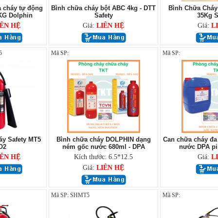
 cháy tự động
Bình chữa cháy bột ABC 4kg - DTT
Bình Chữa Cháy
KG Dolphin
Safety
35Kg 
IÊN HỆ
Giá:
LIÊN HỆ
Giá:
L
5
Mã SP:
Mã SP:
áy Safety MT5
Bình chữa cháy DOLPHIN dạng
Can chữa cháy đa
O2
ném gốc nước 680ml - DPA
nước DPA pin 
IÊN HỆ
Kích thước: 6.5*12.5
Giá:
L
Giá:
LIÊN HỆ
Mã SP: SHMT5
Mã SP: