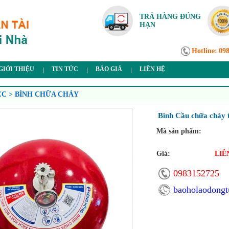
TRẢ HÀNG ĐÚNG
HẠN
Hotline:
09
GIỚI THIỆU
TIN TỨC
BÁO GIÁ
LIÊN HỆ
CC > BÌNH CHỮA CHÁY
Bình Cầu chữa cháy 
Mã sản phẩm:
Giá:
LIÊ
0983152725
baoholaodong