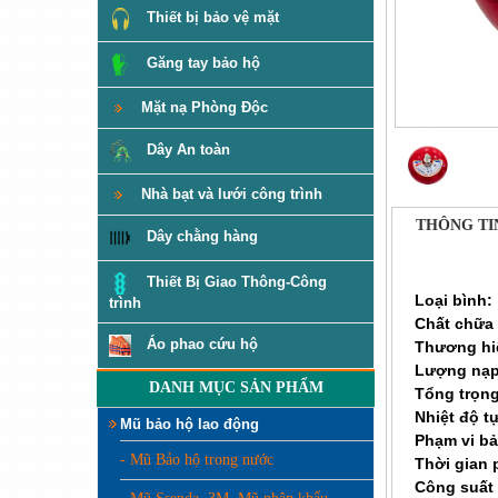
Thiết bị bảo vệ mặt
Găng tay bảo hộ
Mặt nạ Phòng Độc
Dây An toàn
Nhà bạt và lưới công trình
THÔNG TI
Dây chằng hàng
Thiết Bị Giao Thông-Công
Loại bình:
trình
Chất chữa
Áo phao cứu hộ
Thương hi
Lượng nạp
DANH MỤC SẢN PHẨM
Tổng trọn
Nhiệt độ t
Mũ bảo hộ lao động
Phạm vi bả
- Mũ Bảo hộ trong nước
Thời gian 
Công suất