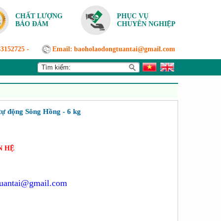
CHẤT LƯỢNG
PHỤC VỤ
BẢO ĐẢM
CHUYÊN NGHIỆP
83152725
-
Email:
baoholaodongtuantai@gmail.com
tự động Sông Hồng - 6 kg
N HỆ
tuantai@gmail.com