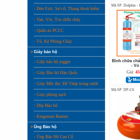
Mã SP: Dolphin - 
- Đèn Exit, Sự cố, Thang thoát hiểm
- Van, Vòi, Trụ chữa cháy
- Quần áo PCCC
- Tủ, Kệ Phòng Cháy
Giày bảo hộ
Bình chữa chá
- Giầy bảo hộ jogger
- Vỏ
Giá:
45
- Giày Bảo hộ Hàn Quốc
- Giày Mủi thé, Đế Thép trong nước
Mã SP: DP-C6
- Giày phòng sạch
- Dép Bảo hộ
- Kingsman Runner
Ủng Bảo hộ
- Ủng Bảo Hộ Cao Cổ