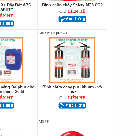
 Xe Đẩy Bột ABC
Bình chữa cháy Safety MT3 CO2
SAFETY
Giá:
LIÊN HỆ
IÊN HỆ
Mã SP: Dolphin - 1LI
 năng Dolphin gốc
Bình chữa cháy pin lithium - vỏ
điện - 20 lít
inox
IÊN HỆ
Giá:
LIÊN HỆ
Mã SP: