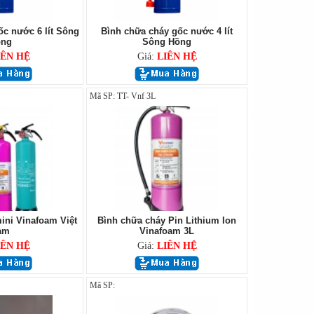
c nước 6 lít Sông
Bình chữa cháy gốc nước 4 lít
ng
Sông Hồng
IÊN HỆ
Giá:
LIÊN HỆ
Mã SP: TT- Vnf 3L
ini Vinafoam Việt
Bình chữa cháy Pin Lithium Ion
am
Vinafoam 3L
IÊN HỆ
Giá:
LIÊN HỆ
Mã SP: