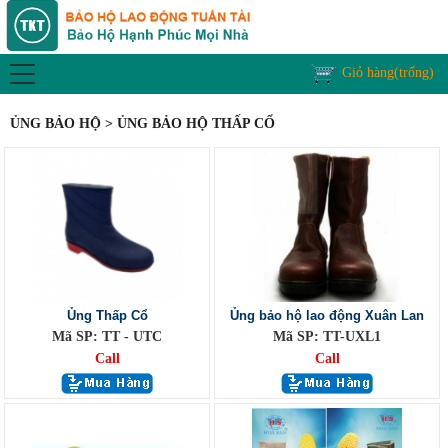
Giỏ hàng(trống)
ỦNG BẢO HỘ > ỦNG BẢO HỘ THẤP CỔ
Ủng Thấp Cổ
Ủng bảo hộ lao động Xuân Lan
Mã SP: TT - UTC
Mã SP: TT-UXL1
Call
Call