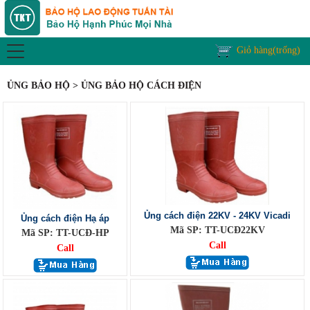
Giỏ hàng(trống)
ỦNG BẢO HỘ > ỦNG BẢO HỘ CÁCH ĐIỆN
Ủng cách điện 22KV - 24KV Vicadi
Ủng cách điện Hạ áp
Mã SP: TT-UCĐ22KV
Mã SP: TT-UCĐ-HP
Call
Call