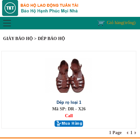
Giỏ hàng(trống)
GIÀY BẢO HỘ > DÉP BẢO HỘ
Dép rọ loại 1
Mã SP: DR - X26
Call
1 Page
1