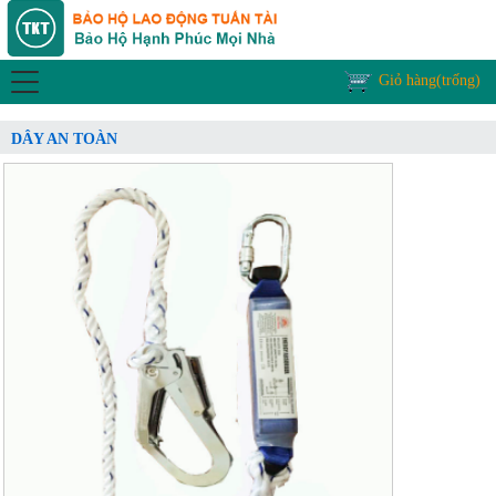
Giỏ hàng(trống)
DÂY AN TOÀN