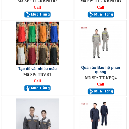
Mã SP: TT -KKNĐ 07
Mã SP: TT - KKNĐ 03
Call
Call
Quần áo Bảo hộ phản
Tạp dề vải nhiều màu
quang
Mã SP: TDV-01
Mã SP: TT-KPQ4
Call
Call