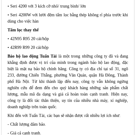
• Seri 4200 với 3 kích cỡ nhỏ/ trung bình/ lớn
• Seri 4200W với lưới đệm tấm lọc bằng thép không rỉ phía trước khi
dùng cho việc hàn
Tấm lọc thay thế
• 42N95 R95 20 cái/hộp
• 42R99 R99 20 cái/hộp
Bảo hộ lao động Tuấn Tài
là một trong những công ty đã và đang
khẳng định được vị trí của mình trong ngành bảo hộ lao động, đặc
biệt là mặt nạ bảo hộ chính hãng. Công ty có địa chỉ tại số 31, ngõ
233, đường Chiến Thắng, phường Văn Quán, quận Hà Đông, Thành
phố Hà Nội. Từ khi thành lập đến nay, công ty vẫn không ngừng
nghiên cứu để đem đến cho quý khách hàng những sản phẩm chất
lượng, mẫu mã đa dạng và giá cả hoàn toàn cạnh tranh. Hiện nay,
công ty là đối tác thân thiện, uy tín của nhiều nhà máy, xí nghiệp,
doanh nghiệp trên toàn quốc.
Khi đến với Tuấn Tài, các bạn sẽ nhận được rất nhiều lợi ích như:
- Chất lượng đảm bảo.
- Giá cả cạnh tranh.