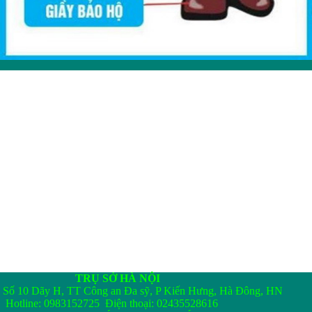
TRỤ SỞ HÀ NỘI
Số 10 Dãy H, TT Công an Đa sỹ, P Kiến Hưng, Hà Đông, HN
Hotline: 0983152725 Điện thoại: 02435528616