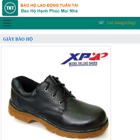
Giỏ hàng(trống)
GIÀY BẢO HỘ