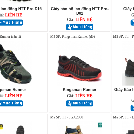
 lao động NTT Pro D15
Giày bảo hộ lao động NTT Pro-
Giày 
D02
iá:
LIÊN HỆ
G
Giá:
LIÊN HỆ
unner (rằn ri)
Mã SP: Kingsman Runner (đỏ)
Mã SP: TT - 
gsman Runner
Kingsman Runner
Giày Bảo 
iá:
LIÊN HỆ
Giá:
LIÊN HỆ
G
Mã SP: TT - JGX2000
Mã SP: TT - 