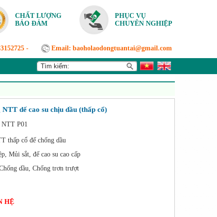
CHẤT LƯỢNG
PHỤC VỤ
BẢO ĐẢM
CHUYÊN NGHIỆP
83152725
-
Email:
baoholaodongtuantai@gmail.com
 NTT dế cao su chịu dầu (thấp cổ)
- NTT P01
TT thấp cổ đế chống dầu
ệp, Mủi sắt, đế cao su cao cấp
Chống dầu, Chống trơn trượt
N HỆ