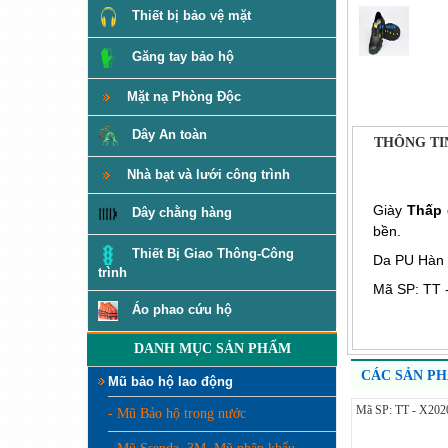
Thiết bị bảo vệ mặt
Găng tay bảo hộ
Mặt nạ Phòng Độc
Dây An toàn
THÔNG TI
Nhà bạt và lưới công trình
Giày
Thấp 
Dây chằng hàng
bền.
Thiết Bị Giao Thông-Công
Da PU Hàn Q
trình
Mã SP: TT 
Áo phao cứu hộ
DANH MỤC SẢN PHẨM
CÁC SẢN P
Mũ bảo hộ lao động
Mã SP: TT - X202
- Mũ Bảo hộ trong nước