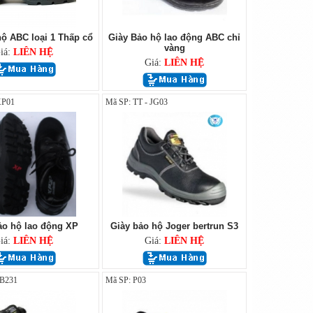
ộ ABC loại 1 Thấp cổ
Giày Bảo hộ lao động ABC chỉ
vàng
iá:
LIÊN HỆ
Giá:
LIÊN HỆ
XP01
Mã SP: TT - JG03
ảo hộ lao động XP
Giày bảo hộ Joger bertrun S3
iá:
LIÊN HỆ
Giá:
LIÊN HỆ
BB231
Mã SP: P03