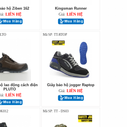
bảo hộ Ziben 162
Kingsman Runner
iá:
LIÊN HỆ
Giá:
LIÊN HỆ
PLTO
Mã SP: TT-RTOP
hộ lao động cách điện
Giày bảo hộ jogger Raptop
PLUTO
Giá:
LIÊN HỆ
iá:
LIÊN HỆ
DK012
Mã SP: TT - DS03