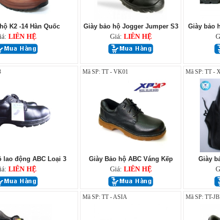
 hộ K2 -14 Hàn Quốc
Giày bảo hộ Jogger Jumper S3
Giày bảo h
iá:
LIÊN HỆ
Giá:
LIÊN HỆ
G
3
Mã SP: TT - VK01
Mã SP: TT - 
 lao động ABC Loại 3
Giày Bảo hộ ABC Váng Kếp
Giày b
iá:
LIÊN HỆ
Giá:
LIÊN HỆ
G
Mã SP: TT - ASIA
Mã SP: TT-J