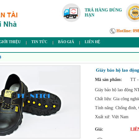
TRẢ HÀNG ĐÚNG
HẠN
Hotline:
09
GIỚI THIỆU
TIN TỨC
BÁO GIÁ
LIÊN HỆ
Ộ
Giày bảo hộ lao động
Mã sản phẩm:
TT 
Giày bảo hộ lao động N
Chất liệu: Gia công nghi
Tính năng: Chống đinh, 
Xuất xứ: Việt Nam
Giá:
LIÊ