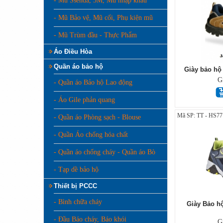
- Mũ Ssenda, 3M, Mũ nhập khẩu
- Mũ Bảo vệ, Mũ cối, Phụ kiện mũ
- Mũ Trùm đầu - Thực Phẩm
Áo Điều Hòa
Quần áo bảo hộ
Giày bảo hộ
G
- Quần áo Bảo hộ Lao động
- Áo Gile phản quang
Mã SP: TT - HS77
- Quần áo Phòng sạch - Blouse
- Quần Áo chống hóa chất
- Quần áo chống cháy - Quần áo Bò
- Tạp dề bảo hộ
Thiết bị PCCC
- Bình chữa cháy
Giày Bảo h
- Đầu Báo cháy, Báo khói
G