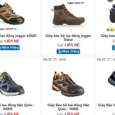
 lao động jogger X2020
Giày bảo hộ lao động jogger
Giày bảo
Dakar
iá:
LIÊN HỆ
G
Giá:
LIÊN HỆ
Mã SP: TT - HS81
Mã SP: TT - 
ộ lao động Hàn Quốc -
Giày Bảo hộ lao động Hàn
Giày Bảo 
HANS
Quốc - HANS
iá:
LIÊN HỆ
Giá:
LIÊN HỆ
G