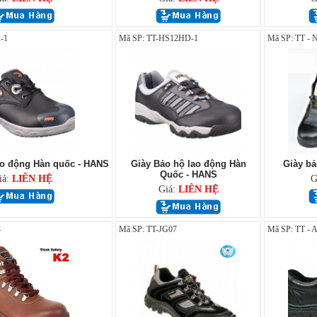
-1
Mã SP: TT-HS12HD-1
Mã SP: TT -
ao động Hàn quốc - HANS
Giày Bảo hộ lao động Hàn
Giày bả
Quốc - HANS
iá:
LIÊN HỆ
G
Giá:
LIÊN HỆ
4
Mã SP: TT-JG07
Mã SP: TT -