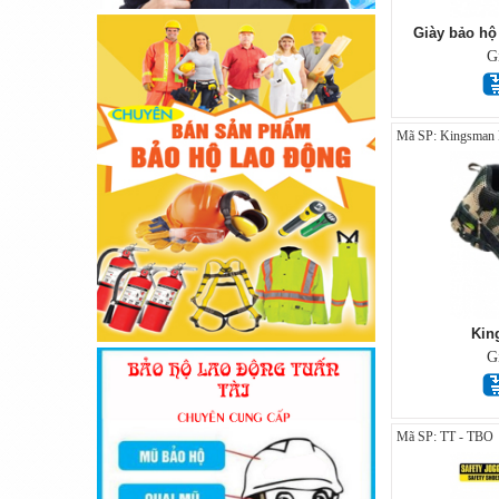
Giày bảo hộ
G
Mã SP: Kingsman R
Kin
G
Mã SP: TT - TBO