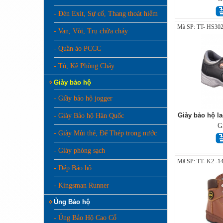
- Đèn Exit, Sự cố, Thang thoát hiểm
Mã SP: TT- HS302
- Van, Vòi, Trụ chữa cháy
- Quần áo PCCC
- Tủ, Kệ Phòng Cháy
Giày bảo hộ
- Giầy bảo hộ jogger
Giày bảo hộ l
- Giày Bảo hộ Hàn Quốc
G
- Giày Mủi thé, Đế Thép trong nước
- Giày phòng sạch
Mã SP: TT- K2 -1
- Dép Bảo hộ
- Kingsman Runner
Ủng Bảo hộ
- Ủng Bảo Hộ Cao Cổ