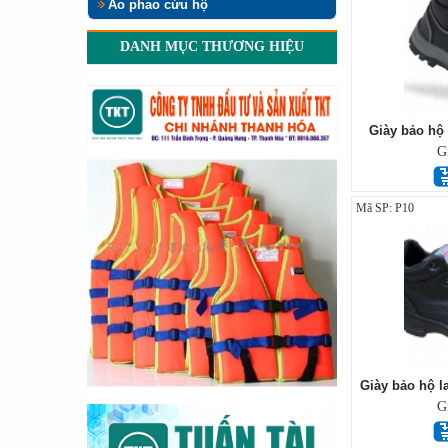
Áo phao cứu hộ
DANH MỤC THƯƠNG HIỆU
Giày bảo h
G
Mã SP: P10
Giày bảo hộ 
G