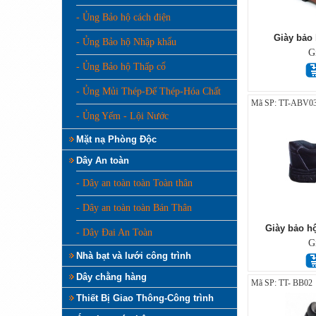
- Ủng Bảo hộ cách điện
Giày bảo
- Ủng Bảo hộ Nhập khẩu
G
- Ủng Bảo hộ Thấp cổ
- Ủng Mủi Thép-Đế Thép-Hóa Chất
Mã SP: TT-ABV0
- Ủng Yếm - Lội Nước
Mặt nạ Phòng Độc
Dây An toàn
- Dây an toàn toàn Toàn thân
- Dây an toàn toàn Bán Thân
Giày bảo hộ
- Dây Đai An Toàn
G
Nhà bạt và lưới công trình
Dây chằng hàng
Mã SP: TT- BB02
Thiết Bị Giao Thông-Công trình