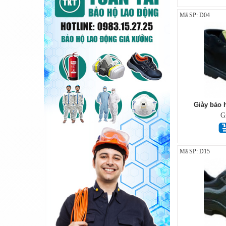
Mã SP: D04
Giày bảo 
G
Mã SP: D15