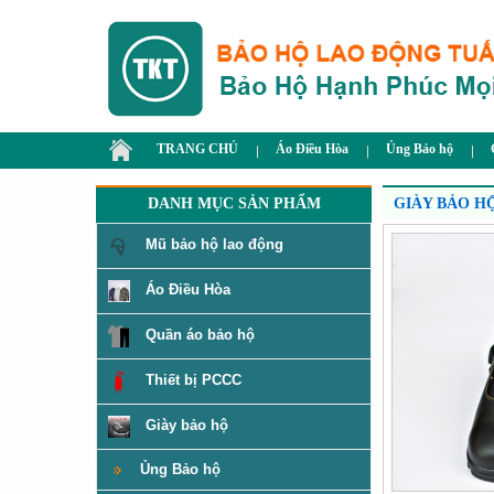
TRANG CHỦ
Áo Điều Hòa
Ủng Bảo hộ
DANH MỤC SẢN PHẨM
GIÀY BẢO H
Mũ bảo hộ lao động
Áo Điều Hòa
Quần áo bảo hộ
Thiết bị PCCC
Giày bảo hộ
Ủng Bảo hộ