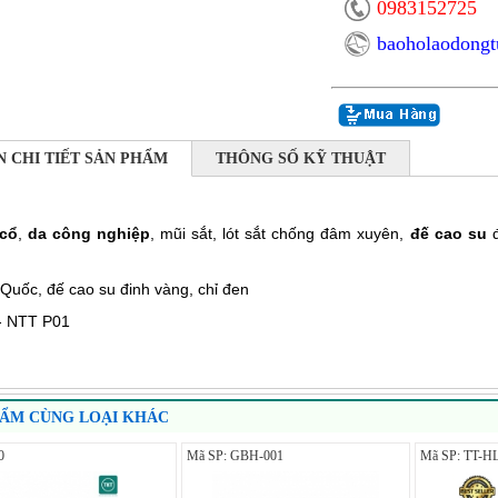
0983152725
baoholaodong
N CHI TIẾT SẢN PHẨM
THÔNG SỐ KỸ THUẬT
cổ
,
da công nghiệp
, mũi sắt, lót sắt chống đâm xuyên,
đế cao su
uốc, đế cao su đinh vàng, chỉ đen
- NTT P01
HẨM CÙNG LOẠI KHÁC
0
Mã SP: GBH-001
Mã SP: TT-H