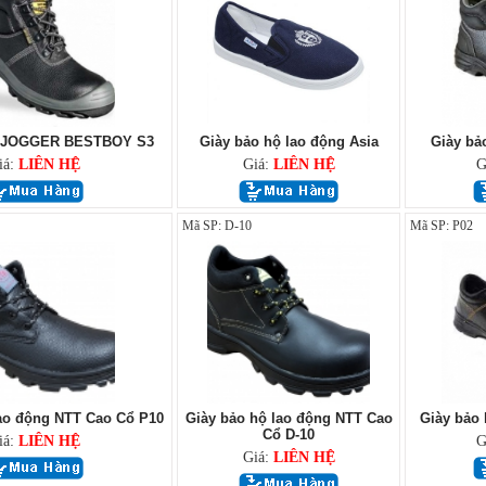
ộ JOGGER BESTBOY S3
Giày bảo hộ lao động Asia
Giày bả
iá:
LIÊN HỆ
Giá:
LIÊN HỆ
G
Mã SP: D-10
Mã SP: P02
lao động NTT Cao Cổ P10
Giày bảo hộ lao động NTT Cao
Giày bảo 
Cổ D-10
iá:
LIÊN HỆ
G
Giá:
LIÊN HỆ