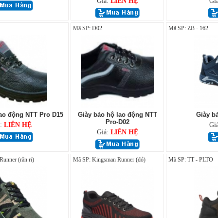
Giá:
LIÊN HỆ
Gi
Mã SP: D02
Mã SP: ZB - 162
lao động NTT Pro D15
Giày bảo hộ lao động NTT
Giày b
Pro-D02
á:
LIÊN HỆ
Gi
Giá:
LIÊN HỆ
unner (rằn ri)
Mã SP: Kingsman Runner (đỏ)
Mã SP: TT - PLTO