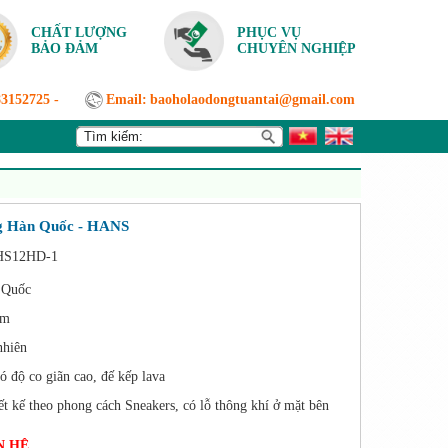
CHẤT LƯỢNG
PHỤC VỤ
BẢO ĐẢM
CHUYÊN NGHIỆP
83152725
-
Email:
baoholaodongtuantai@gmail.com
ng Hàn Quốc - HANS
HS12HD-1
 Quốc
mm
nhiên
ó độ co giãn cao, đế kếp lava
t kế theo phong cách Sneakers, có lỗ thông khí ở mặt bên
N HỆ