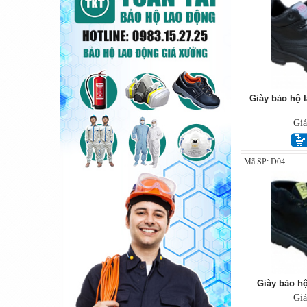
Giày bảo hộ 
Gi
Mã SP: D04
Giày bảo h
Gi