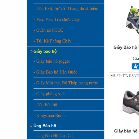
- Đèn Exit, Sự cố, Thang thoát hiểm
- Van, Vòi, Trụ chữa cháy
- Quần áo PCCC
- Tủ, Kệ Phòng Cháy
Giày Bảo hộ 
Giày bảo hộ
Gi
- Giầy bảo hộ jogger
- Giày Bảo hộ Hàn Quốc
Mã SP: TT- HS302
- Giày Mủi thé, Đế Thép trong nước
- Giày phòng sạch
- Dép Bảo hộ
- Kingsman Runner
Ủng Bảo hộ
Giày bảo hộ 
- Ủng Bảo Hộ Cao Cổ