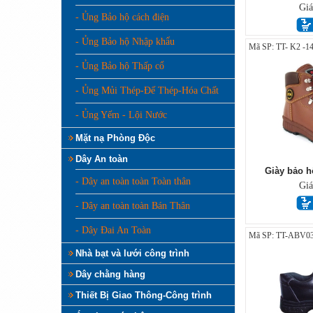
Gi
- Ủng Bảo hộ cách điện
- Ủng Bảo hộ Nhập khẩu
Mã SP: TT- K2 -1
- Ủng Bảo hộ Thấp cổ
- Ủng Mủi Thép-Đế Thép-Hóa Chất
- Ủng Yếm - Lội Nước
Mặt nạ Phòng Độc
Dây An toàn
Giày bảo h
- Dây an toàn toàn Toàn thân
Gi
- Dây an toàn toàn Bán Thân
- Dây Đai An Toàn
Mã SP: TT-ABV0
Nhà bạt và lưới công trình
Dây chằng hàng
Thiết Bị Giao Thông-Công trình