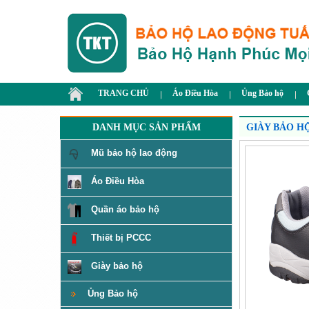
TRANG CHỦ
Áo Điều Hòa
Ủng Bảo hộ
DANH MỤC SẢN PHẨM
GIÀY BẢO H
Mũ bảo hộ lao động
Áo Điều Hòa
Quần áo bảo hộ
Thiết bị PCCC
Giày bảo hộ
Ủng Bảo hộ