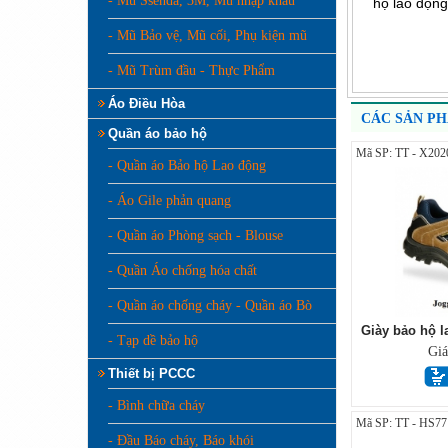
- Mũ Ssenda, 3M, Mũ nhập khẩu
hộ lao động
- Mũ Bảo vệ, Mũ cối, Phụ kiện mũ
- Mũ Trùm đầu - Thực Phẩm
Áo Điều Hòa
CÁC SẢN P
Quần áo bảo hộ
Mã SP: TT - X202
- Quần áo Bảo hộ Lao động
- Áo Gile phản quang
- Quần áo Phòng sạch - Blouse
- Quần Áo chống hóa chất
- Quần áo chống cháy - Quần áo Bò
Giày bảo hộ l
- Tạp dề bảo hộ
Gi
Thiết bị PCCC
- Bình chữa cháy
Mã SP: TT - HS77
- Đầu Báo cháy, Báo khói