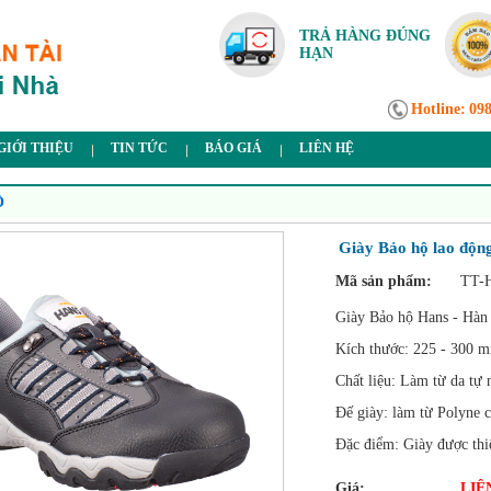
TRẢ HÀNG ĐÚNG
HẠN
Hotline:
09
GIỚI THIỆU
TIN TỨC
BÁO GIÁ
LIÊN HỆ
Ộ
Giày Bảo hộ lao độ
Mã sản phẩm:
TT-
Giày Bảo hộ Hans - Hàn
Kích thước: 225 - 300 
Chất liệu: Làm từ da tự 
Đế giày: làm từ Polyne c
Đặc điểm: Giày được thiế
Giá:
LIÊ