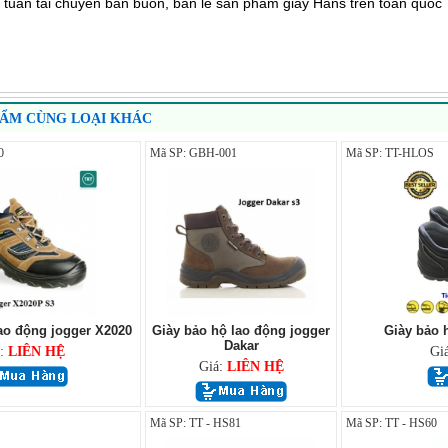
 tuấn tài chuyên bán buôn, bán lẽ sản phẩm giày Hans trên toàn quốc
HẨM CÙNG LOẠI KHÁC
0
Mã SP: GBH-001
Mã SP: TT-HLOS
ao động jogger X2020
Giày bảo hộ lao động jogger
Giày bảo 
Dakar
á:
LIÊN HỆ
Gi
Giá:
LIÊN HỆ
Mã SP: TT - HS81
Mã SP: TT - HS60