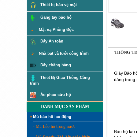
Thiết bị bảo vệ mặt
Găng tay bảo hộ
Mặt nạ Phòng Độc
Dây An toàn
THÔNG TI
Nhà bạt và lưới công trình
Dây chằng hàng
Giày Bảo hộ
Thiết Bị Giao Thông-Công
dáng trang 
trình
Áo phao cứu hộ
DANH MỤC SẢN PHẨM
Mũ bảo hộ lao động
- Mũ Bảo hộ trong nước
Bảo hộ lao 