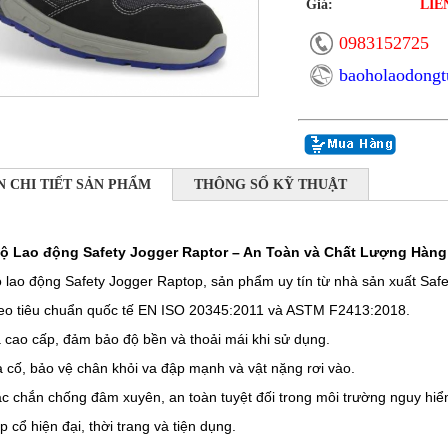
Giá:
LIÊ
0983152725
baoholaodong
N CHI TIẾT SẢN PHẨM
THÔNG SỐ KỸ THUẬT
ộ Lao động Safety Jogger Raptor – An Toàn và Chất Lượng Hàn
 lao động Safety Jogger Raptop, sản phẩm uy tín từ nhà sản xuất Safe
heo tiêu chuẩn quốc tế EN ISO 20345:2011 và ASTM F2413:2018.
a cao cấp, đảm bảo độ bền và thoải mái khi sử dụng.
a cố, bảo vệ chân khỏi va đập mạnh và vật nặng rơi vào.
c chắn chống đâm xuyên, an toàn tuyệt đối trong môi trường nguy hiể
p cổ hiện đại, thời trang và tiện dụng.