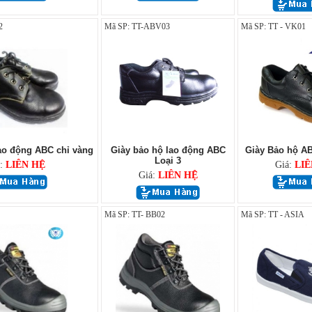
2
Mã SP: TT-ABV03
Mã SP: TT - VK01
ao động ABC chỉ vàng
Giày bảo hộ lao động ABC
Giày Bảo hộ A
Loại 3
á:
LIÊN HỆ
Giá:
LIÊ
Giá:
LIÊN HỆ
Mã SP: TT- BB02
Mã SP: TT - ASIA