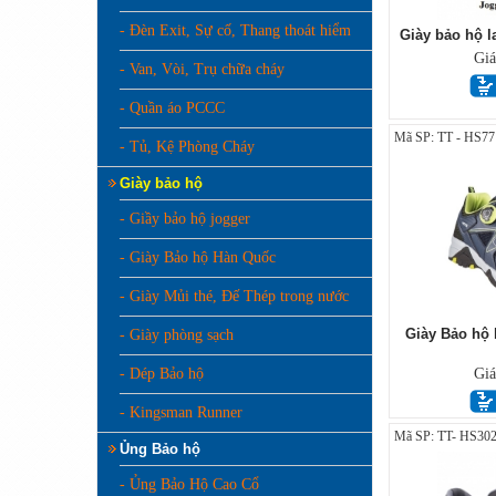
- Đèn Exit, Sự cố, Thang thoát hiểm
Giày bảo hộ l
Gi
- Van, Vòi, Trụ chữa cháy
- Quần áo PCCC
Mã SP: TT - HS77
- Tủ, Kệ Phòng Cháy
Giày bảo hộ
- Giầy bảo hộ jogger
- Giày Bảo hộ Hàn Quốc
- Giày Mủi thé, Đế Thép trong nước
Giày Bảo hộ 
- Giày phòng sạch
- Dép Bảo hộ
Gi
- Kingsman Runner
Mã SP: TT- HS302
Ủng Bảo hộ
- Ủng Bảo Hộ Cao Cổ