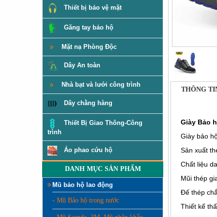
Thiết bị bảo vệ mặt
Găng tay bảo hộ
Mặt nạ Phòng Độc
Dây An toàn
Nhà bạt và lưới công trình
THÔNG TI
Dây chằng hàng
Giày Bảo h
Thiết Bị Giao Thông-Công
trình
Giày bảo hộ
Sản xuất t
Áo phao cứu hộ
Chất liệu d
DANH MỤC SẢN PHẨM
Mũi thép gi
Mũ bảo hộ lao động
Đế thép chắ
- Mũ Bảo hộ trong nước
Thiết kế thấ