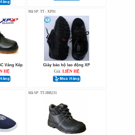
Mã SP: TT - XP01
BC Váng Kếp
Giày bảo hộ lao động XP
N HỆ
Giá:
LIÊN HỆ
Mã SP: TT-JBB231