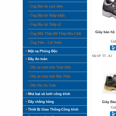
- Ủng Bảo hộ cách điện
- Ủng Bảo hộ Nhập khẩu
- Ủng Bảo hộ Thấp cổ
Giày bảo hộ 
- Ủng Mủi Thép-Đế Thép-Hóa Chất
Gi
- Ủng Yếm - Lội Nước
Mặt nạ Phòng Độc
Mã SP: TT - K1
Dây An toàn
- Dây an toàn toàn Toàn thân
- Dây an toàn toàn Bán Thân
- Dây Đai An Toàn
Nhà bạt và lưới công trình
Dây chằng hàng
Giày Bả
Gi
Thiết Bị Giao Thông-Công trình