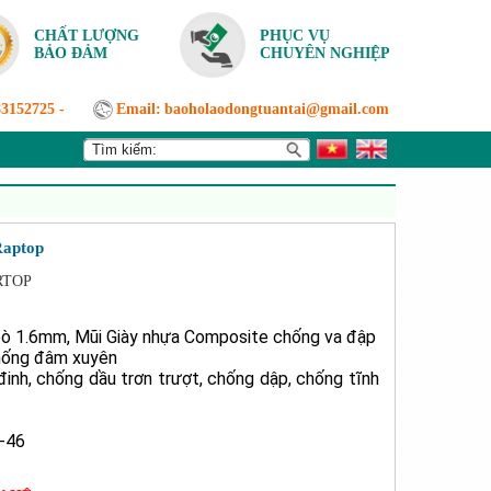
CHẤT LƯỢNG
PHỤC VỤ
BẢO ĐẢM
CHUYÊN NGHIỆP
83152725
-
Email:
baoholaodongtuantai@gmail.com
Raptop
RTOP
ò 1.6mm, Mũi Giày nhựa Composite chống va đập
hống đâm xuyên
inh, chống dầu trơn trượt, chống dập, chống tĩnh
-46