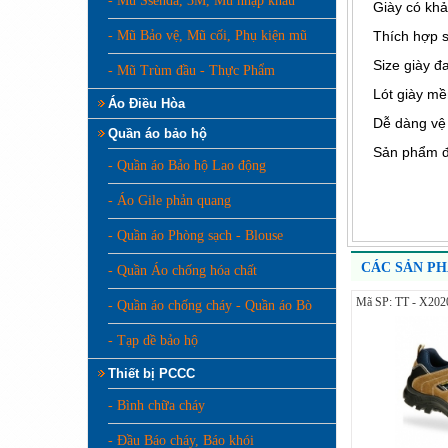
- Mũ Ssenda, 3M, Mũ nhập khẩu
Giày có khả
- Mũ Bảo vệ, Mũ cối, Phụ kiện mũ
Thích hợp s
Size giày đ
- Mũ Trùm đầu - Thực Phẩm
Lót giày mề
Áo Điều Hòa
Dễ dàng vệ 
Quần áo bảo hộ
Sản phẩm đư
- Quần áo Bảo hộ Lao động
- Áo Gile phản quang
- Quần áo Phòng sạch - Blouse
CÁC SẢN P
- Quần Áo chống hóa chất
Mã SP: TT - X202
- Quần áo chống cháy - Quần áo Bò
- Tạp dề bảo hộ
Thiết bị PCCC
- Bình chữa cháy
- Đầu Báo cháy, Báo khói