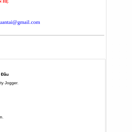
N HỆ
tuantai@gmail.com
g Đầu
ty Jogger.
m.