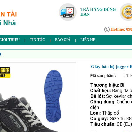
TRẢ HÀNG ĐÚNG
HẠN
Hotline:
09
GIỚI THIỆU
TIN TỨC
BÁO GIÁ
LIÊN HỆ
Ộ
Giày bảo hộ jogger 
Mã sản phẩm:
TT-
Thương hiệu:
Bỉ
Chất liệu:
Bằng da b
Đế lót:
Sợi kevlar c
Công dụng:
Chống đ
điện
Loại:
Thấp cổ
Cỡ giày:
Size từ 38
Tiêu chuẩn:
CE (EU)