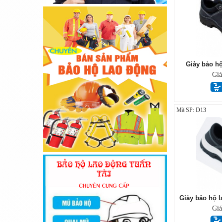
Giày bảo h
Gi
Mã SP: D13
Giày bảo hộ 
Gi