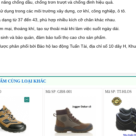
 năng chống dầu, chống trơn trượt và chống đinh hiệu quả.
ử dụng trong các môi trường xây dựng, cơ khí, công nghiệp, ô tô.
a dạng từ 37 đến 43, phù hợp nhiều kích cỡ chân khác nhau.
m mại, thoáng khí, tạo sự thoải mái khi làm việc suốt ngày dài.
sinh và bảo quản, đảm bảo tuổi thọ cao cho sản phẩm.
ợc phân phối bởi Bảo hộ lao động Tuấn Tài, địa chỉ số 10 dãy H, Kh
HẨM CÙNG LOẠI KHÁC
0
Mã SP: GBH-001
Mã SP: TT-HLOS