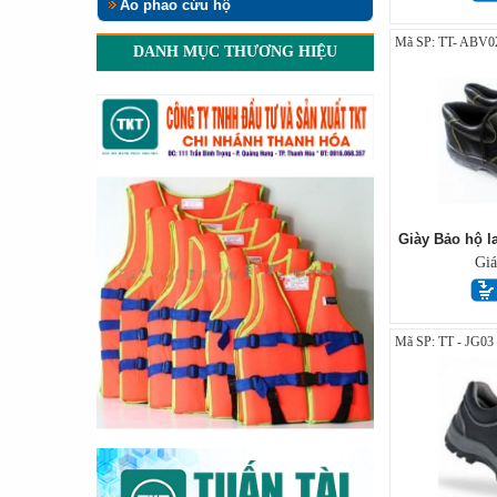
Áo phao cứu hộ
Mã SP: TT- ABV0
DANH MỤC THƯƠNG HIỆU
Giày Bảo hộ l
Gi
Mã SP: TT - JG03