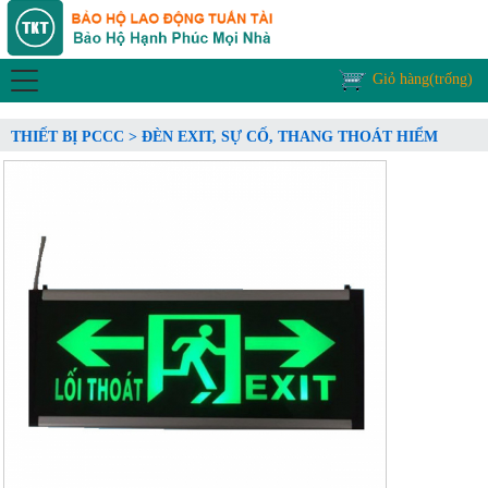
Giỏ hàng(trống)
THIẾT BỊ PCCC > ĐÈN EXIT, SỰ CỐ, THANG THOÁT HIỂM