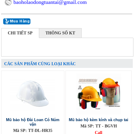
baoholaodongtuantai@gmail.com
CHI TIẾT SP
THÔNG SỐ KT
CÁC SẢN PHẨM CÙNG LOẠI KHÁC
Mũ bảo hộ Đài Loan Có Núm
Mũ bảo hộ kèm kính và chụp tai
vặn
Mã SP: TT - BGVH
Mã SP: TT-DL-HR35
Call