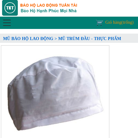
Giỏ hàng(trống)
MŨ BẢO HỘ LAO ĐỘNG > MŨ TRÙM ĐẦU - THỰC PHẨM