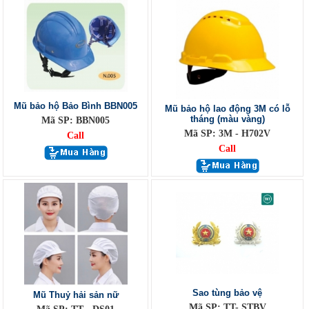
Mũ bảo hộ Bảo Bình BBN005
Mũ bảo hộ lao động 3M có lỗ
tháng (màu vàng)
Mã SP: BBN005
Mã SP: 3M - H702V
Call
Call
Sao tùng bảo vệ
Mũ Thuỷ hải sản nữ
Mã SP: TT- STBV