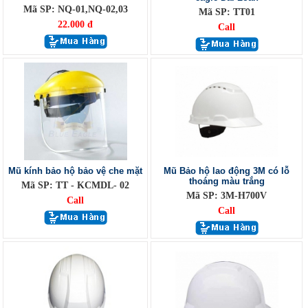
Mã SP: NQ-01,NQ-02,03
Mã SP: TT01
22.000 đ
Call
Mũ kính bảo hộ bảo vệ che mặt
Mũ Bảo hộ lao động 3M có lỗ
thoáng màu trắng
Mã SP: TT - KCMDL- 02
Mã SP: 3M-H700V
Call
Call