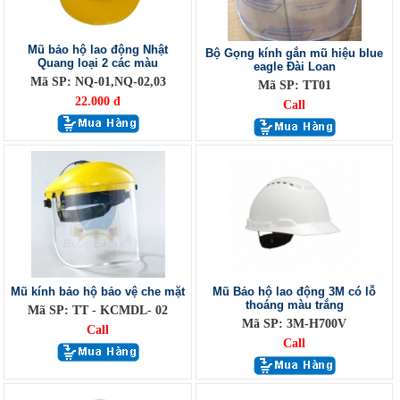
Mũ bảo hộ lao động Nhật
Bộ Gọng kính gắn mũ hiệu blue
Quang loại 2 các màu
eagle Đài Loan
Mã SP: NQ-01,NQ-02,03
Mã SP: TT01
22.000 đ
Call
Mũ kính bảo hộ bảo vệ che mặt
Mũ Bảo hộ lao động 3M có lỗ
thoáng màu trắng
Mã SP: TT - KCMDL- 02
Mã SP: 3M-H700V
Call
Call