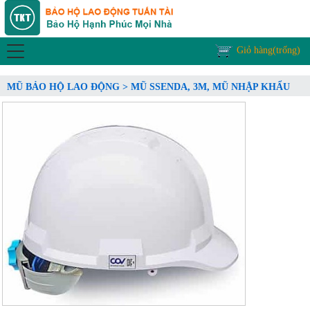
Giỏ hàng(trống)
MŨ BẢO HỘ LAO ĐỘNG > MŨ SSENDA, 3M, MŨ NHẬP KHẨU