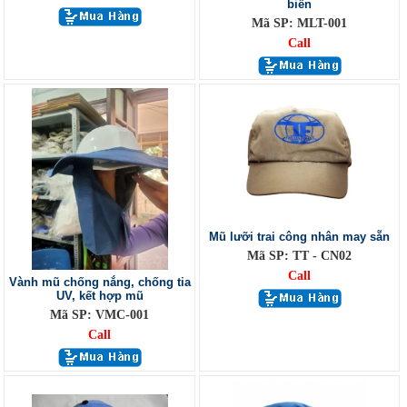
biển
Mã SP: MLT-001
Call
Mũ lưỡi trai công nhân may sẵn
Mã SP: TT - CN02
Call
Vành mũ chống nắng, chống tia
UV, kết hợp mũ
Mã SP: VMC-001
Call