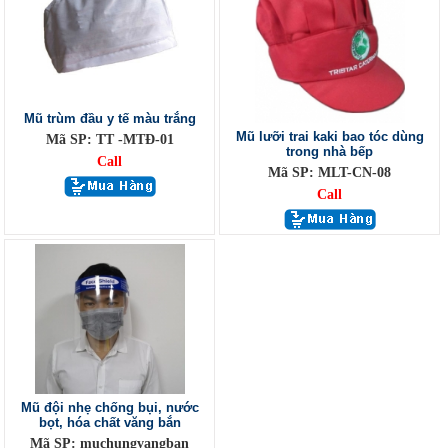
Mũ trùm đầu y tế màu trắng
Mũ lưỡi trai kaki bao tóc dùng
Mã SP: TT -MTĐ-01
trong nhà bếp
Call
Mã SP: MLT-CN-08
Call
Mũ đội nhẹ chống bụi, nước
bọt, hóa chất văng bắn
Mã SP: muchungvangban