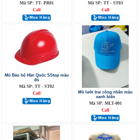
Mã SP: TT- PR01
Mã SP: TT - ST03
Call
Call
Mũ Bảo hộ Hàn Quốc SStop màu
đỏ
Mã SP: TT - ST02
Mũ lưỡi trai công nhân màu
Call
xanh biển
Mã SP: MLT-001
Call