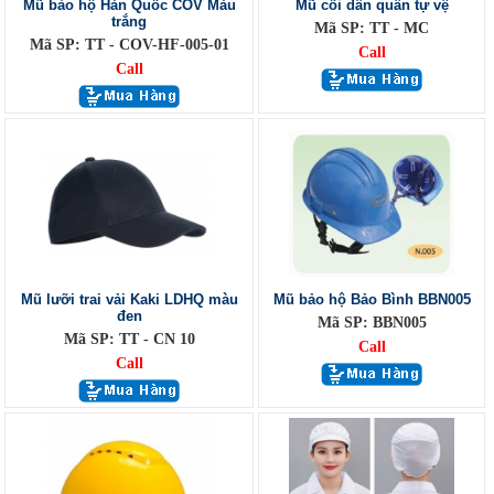
Mũ bảo hộ Hàn Quốc COV Màu
Mũ cối dân quân tự vệ
trắng
Mã SP: TT - MC
Mã SP: TT - COV-HF-005-01
Call
Call
Mũ lưỡi trai vải Kaki LDHQ màu
Mũ bảo hộ Bảo Bình BBN005
đen
Mã SP: BBN005
Mã SP: TT - CN 10
Call
Call