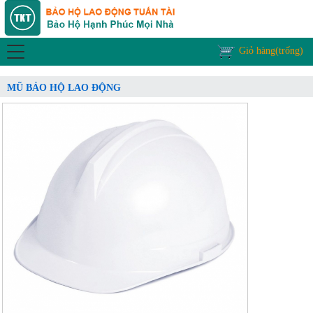
Giỏ hàng(trống)
MŨ BẢO HỘ LAO ĐỘNG