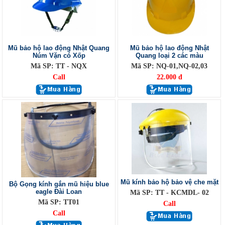
Mũ bảo hộ lao động Nhật Quang
Mũ bảo hộ lao động Nhật
Núm Vặn có Xốp
Quang loại 2 các màu
Mã SP: TT - NQX
Mã SP: NQ-01,NQ-02,03
Call
22.000 đ
Mũ kính bảo hộ bảo vệ che mặt
Bộ Gọng kính gắn mũ hiệu blue
eagle Đài Loan
Mã SP: TT - KCMDL- 02
Mã SP: TT01
Call
Call