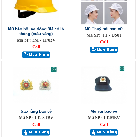
Mũ Thuỷ hải sản nữ
Mũ bảo hộ lao động 3M có lỗ
tháng (màu vàng)
Mã SP: TT - DS01
Mã SP: 3M - H702V
Call
Call
Sao tùng bảo vệ
Mũ vải bảo vệ
Mã SP: TT- STBV
Mã SP: TT-MBV
Call
Call