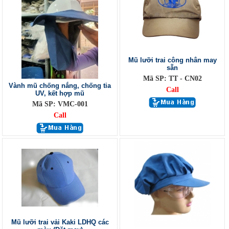
Mũ lưỡi trai công nhân may
sẵn
Mã SP: TT - CN02
Vành mũ chống nắng, chống tia
Call
UV, kết hợp mũ
Mã SP: VMC-001
Call
Mũ lưỡi trai vải Kaki LDHQ các