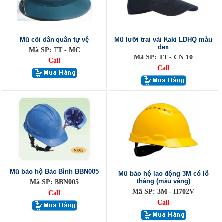
Mũ cối dân quân tự vệ
Mũ lưỡi trai vải Kaki LDHQ màu
đen
Mã SP: TT - MC
Mã SP: TT - CN 10
Call
Call
Mũ bảo hộ Bảo Bình BBN005
Mũ bảo hộ lao động 3M có lỗ
tháng (màu vàng)
Mã SP: BBN005
Mã SP: 3M - H702V
Call
Call