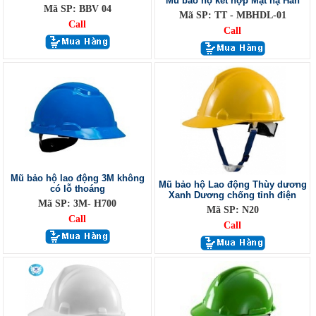
Mũ bảo hộ kết hợp Mặt nạ Hàn
Mã SP: BBV 04
Mã SP: TT - MBHDL-01
Call
Call
Mũ bảo hộ lao động 3M không
Mũ bảo hộ Lao động Thùy dương
có lỗ thoáng
Xanh Dương chống tỉnh điện
Mã SP: 3M- H700
Mã SP: N20
Call
Call