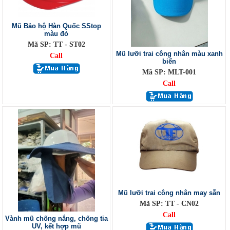
Mũ Bảo hộ Hàn Quốc SStop
màu đỏ
Mã SP: TT - ST02
Mũ lưỡi trai công nhân màu xanh
Call
biển
Mã SP: MLT-001
Call
Mũ lưỡi trai công nhân may sẵn
Mã SP: TT - CN02
Call
Vành mũ chống nắng, chống tia
UV, kết hợp mũ