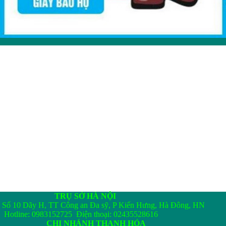
TRỤ SỞ HÀ NỘI
Số 10 Dãy H, TT Công an Đa sỹ, P Kiến Hưng, Hà Đông, HN
Hotline: 0983152725 Điện thoại: 02435528616
CHI NHÁNH THANH HÓA