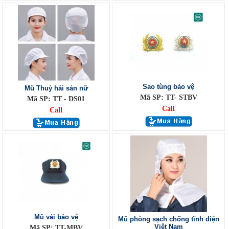
Sao tùng bảo vệ
Mũ Thuỷ hải sản nữ
Mã SP: TT- STBV
Mã SP: TT - DS01
Call
Call
Mũ vải bảo vệ
Mũ phòng sạch chống tĩnh điện
Việt Nam
Mã SP: TT-MBV