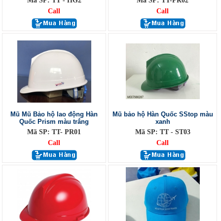
Mã SP: TT - HG2
Mã SP: TT-PR02
Call
Call
Mũ Mũ Bảo hộ lao động Hàn
Mũ bảo hộ Hàn Quốc SStop màu
Quốc Prism màu trắng
xanh
Mã SP: TT- PR01
Mã SP: TT - ST03
Call
Call