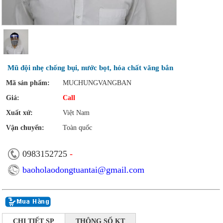
Mũ đội nhẹ chống bụi, nước bọt, hóa chất văng bắn
Mã sản phẩm:
MUCHUNGVANGBAN
Giá:
Call
Xuất xứ:
Việt Nam
Vận chuyển:
Toàn quốc
0983152725
-
baoholaodongtuantai@gmail.com
CHI TIẾT SP
THÔNG SỐ KT