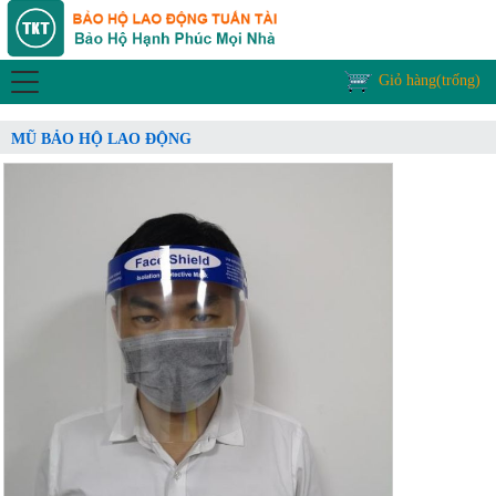
Giỏ hàng(trống)
MŨ BẢO HỘ LAO ĐỘNG