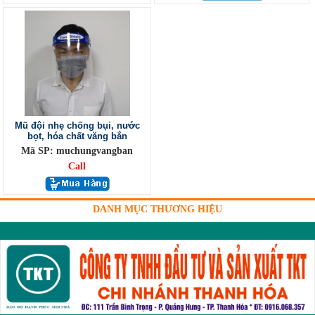
Mũ đội nhẹ chống bụi, nước
bọt, hóa chất văng bắn
Mã SP: muchungvangban
Call
DANH MỤC THƯƠNG HIỆU