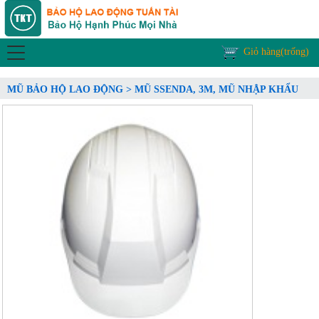
Giỏ hàng(trống)
MŨ BẢO HỘ LAO ĐỘNG > MŨ SSENDA, 3M, MŨ NHẬP KHẨU