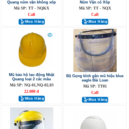
Quang núm vặn không xốp
Núm Vặn có Xốp
Mã SP: TT - NQKX
Mã SP: TT - NQX
Call
Call
Mũ bảo hộ lao động Nhật
Bộ Gọng kính gắn mũ hiệu blue
Quang loại 2 các màu
eagle Đài Loan
Mã SP: NQ-01,NQ-02,03
Mã SP: TT01
22.000 đ
Call