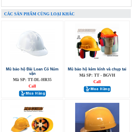
CÁC SẢN PHẨM CÙNG LOẠI KHÁC
Mũ bảo hộ Đài Loan Có Núm
Mũ bảo hộ kèm kính và chụp tai
vặn
Mã SP: TT - BGVH
Mã SP: TT-DL-HR35
Call
Call