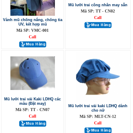
Mũ lưỡi trai công nhân may sẵn
Mã SP: TT - CN02
Call
Vành mũ chống nắng, chống tia
UV, kết hợp mũ
Mã SP: VMC-001
Call
Mũ lưỡi trai vải Kaki LDHQ các
màu (Đặt may)
Mũ lưỡi trai vải kaki LDHQ dành
Mã SP: TT - CN07
cho nữ
Call
Mã SP: MLT-CN-12
Call