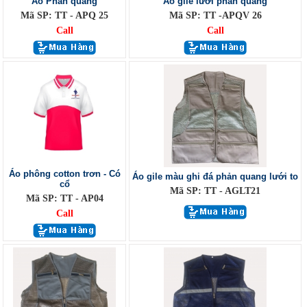
Áo Phản quang
Áo gile lưới phản quang
Mã SP: TT - APQ 25
Mã SP: TT -APQV 26
Call
Call
Áo phông cotton trơn - Có
Áo gile màu ghi đá phản quang lưới to
cổ
Mã SP: TT - AGLT21
Mã SP: TT - AP04
Call