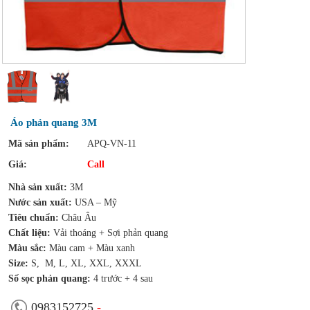
Áo phản quang 3M
Mã sản phẩm:
APQ-VN-11
Giá:
Call
Nhà sản xuất:
3M
Nước sản xuất:
USA – Mỹ
Tiêu chuẩn:
Châu Âu
Chất liệu:
Vải thoáng + Sợi phản quang
Màu sắc:
Màu cam + Màu xanh
Size:
S, M, L, XL, XXL, XXXL
Số sọc phản quang:
4 trước + 4 sau
0983152725
-