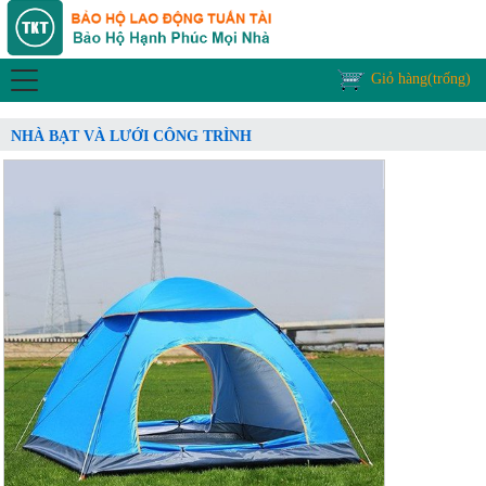
Giỏ hàng(trống)
NHÀ BẠT VÀ LƯỚI CÔNG TRÌNH