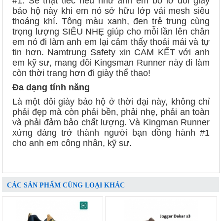
#1. Sẽ thật tiếc nếu như anh em bỏ lỡ đôi giày
bảo hộ này khi em nó sở hữu lớp vải mesh siêu
thoáng khí. Tông màu xanh, đen trẻ trung cùng
trọng lượng SIÊU NHẸ giúp cho mỗi lần lên chân
em nó đi làm anh em lại cảm thấy thoải mái và tự
tin hơn. Namtrung Safety xin CAM KẾT với anh
em kỹ sư, mang đôi Kingsman Runner này đi làm
còn thời trang hơn đi giày thể thao!
Đa dạng tính năng
Là một đôi giày bảo hộ ở thời đại này, không chỉ
phải đẹp mà còn phải bền, phải nhẹ, phải an toàn
và phải đảm bảo chất lượng. Và Kingman Runner
xứng đáng trở thành người bạn đồng hành #1
cho anh em công nhân, kỹ sư.
CÁC SẢN PHẨM CÙNG LOẠI KHÁC