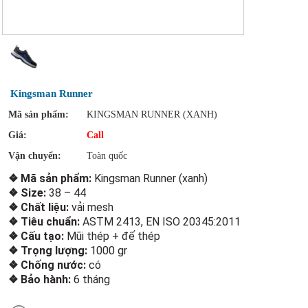
Kingsman Runner
Mã sản phẩm:
KINGSMAN RUNNER (XANH)
Giá:
Call
Vận chuyển:
Toàn quốc
❖ Mã sản phẩm:
Kingsman Runner (xanh)
❖ Size:
38 – 44
❖ Chất liệu:
vải mesh
❖ Tiêu chuẩn:
ASTM 2413, EN ISO 20345:2011
❖ Cấu tạo:
Mũi thép + đế thép
❖ Trọng lượng:
1000 gr
❖ Chống nước:
có
❖ Bảo hành:
6 tháng