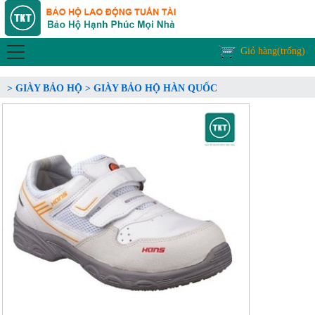
Giỏ hàng(trống)
> GIÀY BẢO HỘ > GIÀY BẢO HỘ HÀN QUỐC