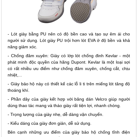
- Lót giày bằng PU nên có độ bền cao và tạo sự êm ái cho
người sử dụng. Lót giày PU trội hơn lót EVA ở độ bền và khả
năng giảm xóc.
- Chống đâm xuyên: Giày có lớp lót chống đinh Kevlar - một
phát minh độc quyền của hãng Dupont. Kevlar là một loại sợi
có rất nhiều ưu điểm như chống đâm xuyên, chống cắt, chịu
nhiệt,...
- Giày bảo hộ này có thiết kế các lỗ li ti trên miếng lót tăng độ
thoáng khí.
- Phần dây của giày kết hợp với băng dán Velcro giúp người
dùng thao tác mang và tháo giày rất tiện lợi, nhanh chóng.
- Trọng lượng của giày nhẹ, dễ dàng vận chuyển.
- Kiểu dáng của giày đơn giản, dễ sử dụng.
Bên cạnh những ưu điểm của giày bảo hộ chống tĩnh điện