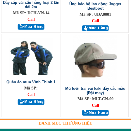
Dây cáp vải cẩu hàng loại 2 tấn
Ủng bảo hộ lao động Jogger
dài 2m
Bestboot
Mã SP: DCH-VN-14
Mã SP: UDA0001
Call
Call
Quần áo mưa Vĩnh Thịnh 1
Mã SP:
Mũ lưỡi trai vải kaki dày các màu
(Đặt may)
Call
Mã SP: MLT-CN-09
Call
DANH MỤC THƯƠNG HIỆU