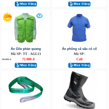
-10%
Áo Gile phản quang
Áo phông cá sấu có cổ
Mã SP: TT - AGL13
Mã SP:
72.000 đ
Call
80.000 đ