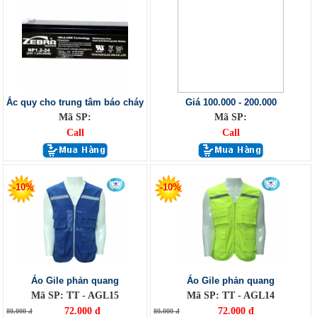
Ắc quy cho trung tâm báo cháy
Giá 100.000 - 200.000
Mã SP:
Mã SP:
Call
Call
-10%
-10%
Áo Gile phản quang
Áo Gile phản quang
Mã SP: TT - AGL15
Mã SP: TT - AGL14
72.000 đ
72.000 đ
80.000 đ
80.000 đ