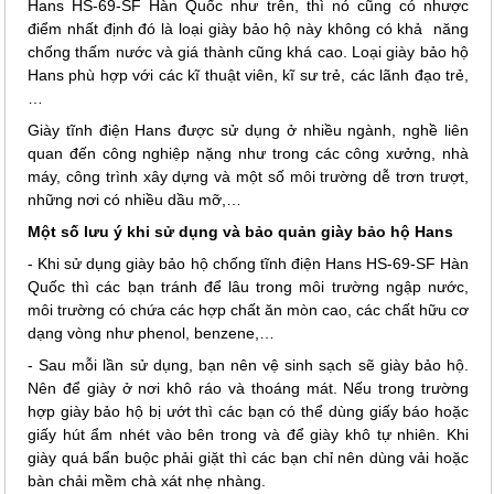
Hans HS-69-SF Hàn Quốc như trên, thì nó cũng có nhược
điểm nhất định đó là loại giày bảo hộ này không có khả năng
chống thấm nước và giá thành cũng khá cao. Loại giày bảo hộ
Hans phù hợp với các kĩ thuật viên, kĩ sư trẻ, các lãnh đạo trẻ,
…
Giày tĩnh điện Hans được sử dụng ở nhiều ngành, nghề liên
quan đến công nghiệp nặng như trong các công xưởng, nhà
máy, công trình xây dựng và một số môi trường dễ trơn trượt,
những nơi có nhiều dầu mỡ,…
Một số lưu ý khi sử dụng và bảo quản giày bảo hộ Hans
- Khi sử dụng giày bảo hộ chống tĩnh điện Hans HS-69-SF Hàn
Quốc thì các bạn tránh để lâu trong môi trường ngập nước,
môi trường có chứa các hợp chất ăn mòn cao, các chất hữu cơ
dạng vòng như phenol, benzene,…
- Sau mỗi lần sử dụng, bạn nên vệ sinh sạch sẽ giày bảo hộ.
Nên để giày ở nơi khô ráo và thoáng mát. Nếu trong trường
hợp giày bảo hộ bị ướt thì các bạn có thể dùng giấy báo hoặc
giấy hút ẩm nhét vào bên trong và để giày khô tự nhiên. Khi
giày quá bẩn buộc phải giặt thì các bạn chỉ nên dùng vải hoặc
bàn chải mềm chà xát nhẹ nhàng.