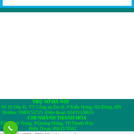
TRỤ SỞ HÀ NỘI
Số 10 Dãy H, TT Công an Đa sỹ, P Kiến Hưng, Hà Đông, HN
Hotline: 0983152725 Điện thoại: 02435528616
CHI NHÁNH THANH HÓA
Trần Bình Trọng, P.Quảng Hưng, TP Thanh Hóa
Điện Thoại: 0963578567