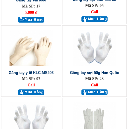
Găng tay vải kaki
Mã SP: 05
Mã SP: 17
Call
5.000 đ
Găng tay y tế KLC-MS203
Găng tay sợi 50g Hàn Quốc
Mã SP: 07
Mã SP: 23
Call
Call