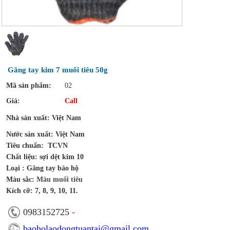
Găng tay kim 7 muối tiêu 50g
Mã sản phẩm:
02
Giá:
Call
Nhà sản xu
ất:
Việt Nam
N
ướ
c s
ả
n xu
ấ
t:
Việt Nam
Tiêu chu
ẩ
n
:
TCVN
Ch
ất liệu: sợi dệt kim 10
Loại : Găng tay bảo hộ
Màu s
ắ
c:
Màu muối tiêu
Kích cỡ:
7, 8, 9, 10, 11.
0983152725
-
baoholaodongtuantai@gmail.com