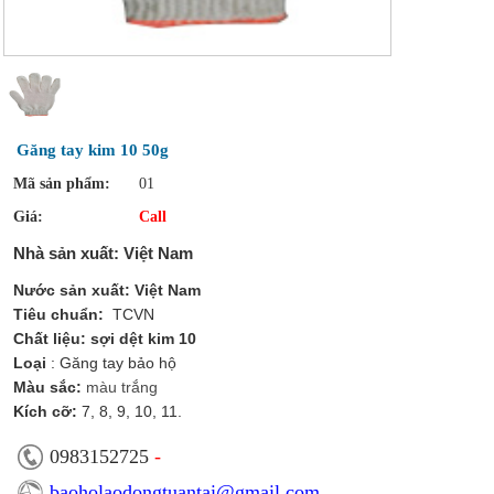
Găng tay kim 10 50g
Mã sản phẩm:
01
Giá:
Call
Nhà s
ả
n xu
ất:
Việt Nam
N
ướ
c s
ả
n xu
ấ
t:
Việt Nam
Tiêu chu
ẩ
n
:
TCVN
Ch
ất liệu: sợi dệt kim 10
Loại
: Găng tay bảo hộ
Màu s
ắ
c:
màu trắng
Kích cỡ:
7, 8, 9, 10, 11.
0983152725
-
baoholaodongtuantai@gmail.com