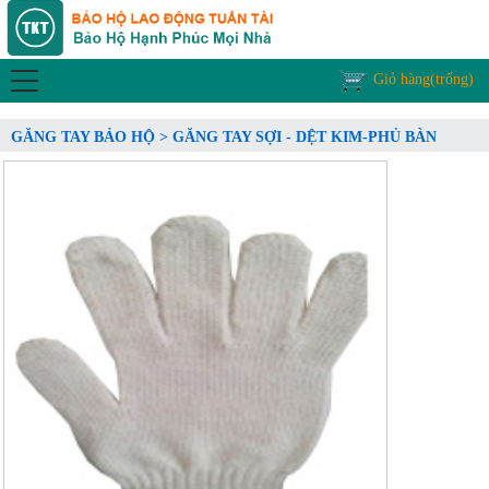
Giỏ hàng(trống)
GĂNG TAY BẢO HỘ > GĂNG TAY SỢI - DỆT KIM-PHỦ BÀN